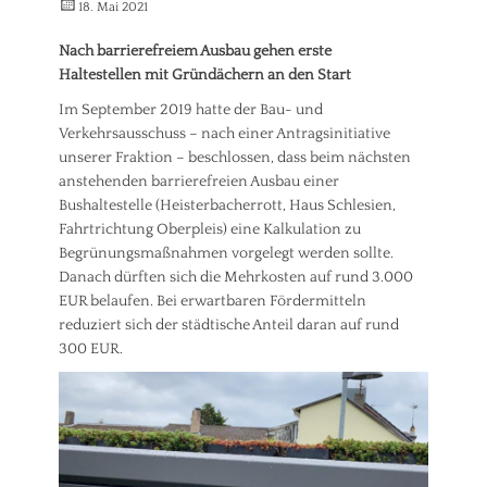
Veröffentlicht
o
Autorrwi
r
18. Mai 2021
t
r
am
n
b
,
ä
)
e
Nach barrierefreiem Ausbau
gehen erste
V
g
Tags
t
e
Haltestellen mit
Gründächern an den Start
e
e
B
r
/
i
Im September 2019 hatte der Bau- und
a
k
A
l
u
Verkehrsausschuss – nach einer Antragsinitiative
e
n
i
e
h
unserer Fraktion – beschlossen, dass beim nächsten
f
g
n
r
r
anstehenden barrierefreien Ausbau einer
u
,
a
Bushaltestelle (Heisterbacherrott, Haus Schlesien,
n
S
g
Fahrtrichtung Oberpleis) eine Kalkulation zu
g
t
e
Begrünungsmaßnahmen vorgelegt werden sollte.
,
a
n
S
d
Danach dürften sich die Mehrkosten auf rund 3.000
Tags
t
t
EUR belaufen. Bei erwartbaren Fördermitteln
B
a
e
reduziert sich der städtische Anteil daran auf rund
ü
d
n
r
300 EUR.
t
t
g
p
w
e
l
i
r
a
c
b
n
k
e
u
l
t
n
u