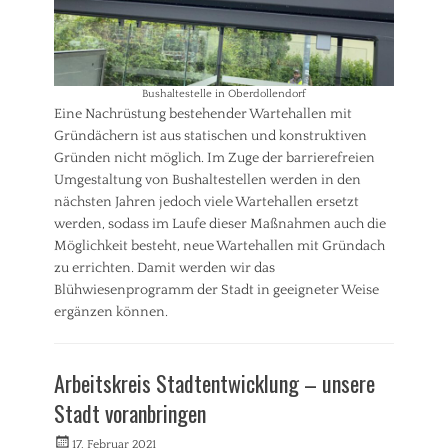
e
g
n
i
,
g
l
T
,
i
o
S
g
u
t
Bushaltestelle in Oberdollendorf
u
r
a
Eine Nachrüstung bestehender Wartehallen mit
n
i
d
Gründächern ist aus statischen und konstruktiven
g
s
t
,
Gründen nicht möglich. Im Zuge der barrierefreien
m
p
S
Umgestaltung von Bushaltestellen werden in den
u
l
t
nächsten Jahren jedoch viele Wartehallen ersetzt
s
a
a
,
werden, sodass im Laufe dieser Maßnahmen auch die
n
d
U
u
Möglichkeit besteht, neue Wartehallen mit Gründach
t
m
n
zu errichten. Damit werden wir das
e
w
g
Blühwiesenprogramm der Stadt in geeigneter Weise
n
e
,
t
ergänzen können.
l
U
w
t
m
Kategorien
i
,
w
A
c
Arbeitskreis Stadtentwicklung – unsere
V
e
l
k
e
l
l
l
Stadt voranbringen
r
t
g
u
k
,
e
n
Veröffentlicht
Autorrwi
17. Februar 2021