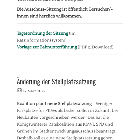
n
u
Tags
Die Ausschuss-Sitzung ist öffentlich; Bersucher/-
s
S
,
innen sind herzlich willkommen.
t
V
a
e
d
Tagesordnung der Sitzung
(im
r
t
k
Ratsinformationssystem)
p
e
Vorlage zur Bahnunterführung
(PDF z. Download)
l
h
a
r
n
u
Kategorien
n
A
Änderung der Stellplatzsatzung
g
l
,
l
Veröffentlicht
Autorrwi
15. März 2022
U
g
am
m
e
w
Koalition plant neue Stellplatzsatzung
– Weniger
m
e
Parkplätze für PKWs als bisher sollen in Zukunft bei
e
l
i
Neubauten vorgeschrieben werden. Das hat die
t
n
Königswinterer Ratskoalition aus KöWI, SPD und
,
Tags
Grünen im Stadtentwicklungsausschuss beantragt.
V
A
Deshalb soll es eine neue Stellplatzsatzung geben.
e