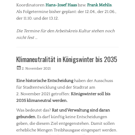
g
Koordinatoren
Hans-Josef Haas
bzw.
Frank Mehlis
.
(
Als Folgetermine bisher geplant: der 12.04., der 21.06.,
F
r
der 11.10. und der 13.12.
a
k
Die Termine für den Arbeitskreis Kultur stehen noch
t
nicht fest …
i
Kategorien
o
n
A
Klimaneutralität in Königswinter bis 2035
)
r
Tags
b
Veröffentlicht
Autorrwi
2. November 2021
B
e
am
a
i
Eine historische Entscheidung
haben der Ausschuss
u
t
für Stadtentwicklung und der Stadtrat am
e
s
n
k
2. November 2021 getroffen:
Königswinter soll bis
,
r
2035 klimaneutral werden.
S
e
Was bedeutet das?
Rat und Verwaltung sind daran
t
i
a
s
gebunden.
Es darf künftig keine Entscheidungen
d
e
geben, die diesem Ziel entgegenstehen. Damit sollen
Tags
t
erhebliche Mengen Treibhausgase eingespart werden.
p
I