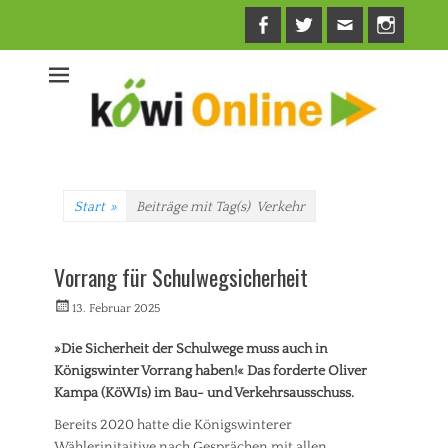
Facebook
Twitter
E-
Insta
Mail
Start
»
Beiträge mit Tag(s)
Verkehr
Vorrang für Schulwegsicherheit
Veröffentlicht
Autorrwi
13. Februar 2025
am
»Die Sicherheit der Schulwege muss auch in
Königswinter Vorrang haben!«
Das forderte Oliver
Kampa (KöWIs) im Bau- und Verkehrsausschuss.
Bereits 2020 hatte die Königswinterer
Wählerinitaitive nach Gesprächen mit allen