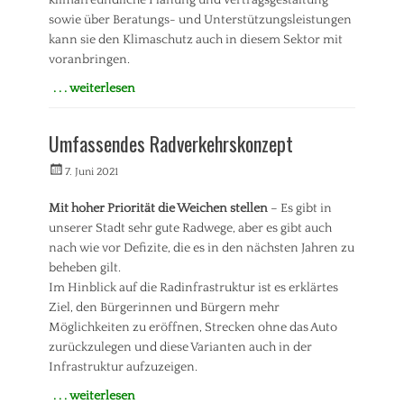
klimafreundliche Planung und Vertragsgestaltung
d
r
k
t
sowie über Beratungs- und Unterstützungsleistungen
a
l
p
kann sie den Klimaschutz auch in diesem Sektor mit
g
u
l
voranbringen.
e
n
a
n
g
n
. . . weiterlesen
Tags
,
u
Kategorien
U
B
n
A
m
a
Umfassendes Radverkehrskonzept
g
n
w
u
,
t
e
e
Veröffentlicht
Autorrwi
7. Juni 2021
S
r
l
n
am
t
ä
t
,
a
Mit hoher Priorität die Weichen stellen
– Es gibt in
g
,
S
d
unserer Stadt sehr gute Radwege, aber es gibt auch
e
V
t
t
/
nach wie vor Defizite, die es in den nächsten Jahren zu
e
a
r
A
beheben gilt.
r
d
a
n
k
t
Im Hinblick auf die Radinfrastruktur ist es erklärtes
t
f
e
e
Ziel, den Bürgerinnen und Bürgern mehr
,
r
h
n
Möglichkeiten zu eröffnen, Strecken ohne das Auto
U
a
r
t
m
zurückzulegen und diese Varianten auch in der
g
w
w
e
Infrastruktur aufzuzeigen.
i
e
n
c
. . . weiterlesen
l
,