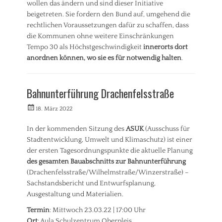
S
wollen das ändern und sind dieser Initiative
t
beigetreten. Sie fordern den Bund auf, umgehend die
a
rechtlichen Voraussetzungen dafür zu schaffen, dass
d
die Kommunen ohne weitere Einschränkungen
t
Tempo 30 als Höchstgeschwindigkeit
innerorts dort
e
anordnen können, wo sie es für notwendig halten
.
n
t
Kategorien
w
A
i
Bahnunterführung Drachenfelsstraße
n
c
t
k
Veröffentlicht
Autorrwi
18. März 2022
r
l
am
ä
u
In der kommenden Sitzung des
ASUK
(Ausschuss für
g
n
Stadtentwicklung, Umwelt und Klimaschutz) ist einer
e
g
/
der ersten Tagesordnungspunkte die aktuelle Planung
,
A
des gesamten Bauabschnitts zur Bahnunterführung
T
n
o
(Drachenfelsstraße/Wilhelmstraße/Winzerstraße) –
f
u
Sachstandsbericht und Entwurfsplanung,
r
r
Ausgestaltung und Materialien.
a
i
g
s
Termin
: Mittwoch 23.03.22 | 17:00 Uhr
e
m
Ort
: Aula Schulzentrum Oberpleis