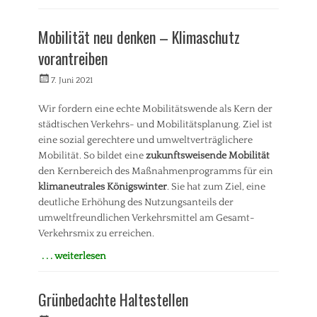
k
t
Kategorien
P
l
,
A
r
u
Mobilität neu denken – Klimaschutz
V
n
e
n
e
t
s
vorantreiben
g
r
r
s
,
k
ä
e
Veröffentlicht
Autorrwi
7. Juni 2021
S
e
g
m
am
t
h
e
i
Wir fordern eine echte Mobilitätswende als Kern der
a
r
/
t
d
städtischen Verkehrs- und Mobilitätsplanung. Ziel ist
A
t
t
eine sozial gerechtere und umweltverträglichere
n
e
p
Mobilität. So bildet eine
zukunftsweisende Mobilität
f
i
l
den Kernbereich des Maßnahmenprogramms für ein
r
l
a
a
u
klimaneutrales Königswinter
. Sie hat zum Ziel, eine
n
g
n
deutliche Erhöhung des Nutzungsanteils der
u
e
g
n
umweltfreundlichen Verkehrsmittel am Gesamt-
n
(
g
Verkehrsmix zu erreichen.
Tags
F
,
r
B
. . . weiterlesen
U
a
ü
Kategorien
m
k
r
w
A
t
Grünbedachte Haltestellen
g
e
n
i
e
l
t