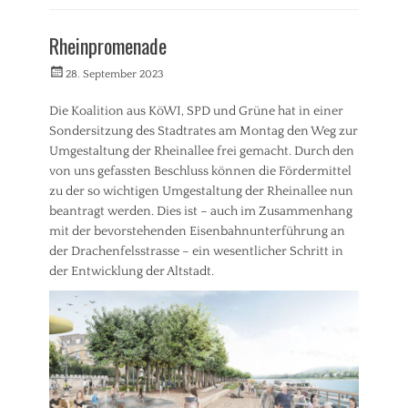
Kategorien
P
Rheinpromenade
r
e
Veröffentlicht
Autorrwi
28. September 2023
s
am
s
Die Koalition aus KöWI, SPD und Grüne hat in einer
e
Sondersitzung des Stadtrates am Montag den Weg zur
m
i
Umgestaltung der Rheinallee frei gemacht. Durch den
t
von uns gefassten Beschluss können die Fördermittel
t
zu der so wichtigen Umgestaltung der Rheinallee nun
e
beantragt werden. Dies ist – auch im Zusammenhang
i
mit der bevorstehenden Eisenbahnunterführung an
l
der Drachenfelsstrasse – ein wesentlicher Schritt in
u
n
der Entwicklung der Altstadt.
g
(
I
n
i
t
i