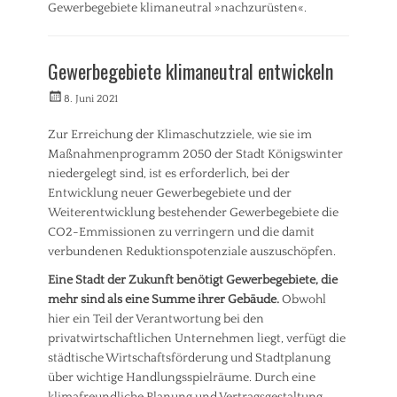
r
Gewerbegebiete klimaneutral »nachzurüsten«.
u
e
n
Kategorien
n
g
A
,
(
Gewerbegebiete klimaneutral entwickeln
l
S
F
l
o
r
Veröffentlicht
Autorrwi
8. Juni 2021
g
z
a
am
e
i
k
Zur Erreichung der Klimaschutzziele, wie sie im
m
a
t
Maßnahmenprogramm 2050 der Stadt Königswinter
e
l
i
i
e
niedergelegt sind, ist es erforderlich, bei der
o
n
s
Entwicklung neuer Gewerbegebiete und der
n
,
,
)
Weiterentwicklung bestehender Gewerbegebiete die
A
S
Tags
CO2-Emmissionen zu verringern und die damit
n
t
B
verbundenen Reduktionspotenziale auszuschöpfen.
t
a
a
r
d
Eine Stadt der Zukunft benötigt Gewerbegebiete, die
u
ä
t
e
mehr sind als eine Summe ihrer Gebäude.
Obwohl
g
e
n
hier ein Teil der Verantwortung bei den
e
n
,
privatwirtschaftlichen Unternehmen liegt, verfügt die
/
t
S
A
städtische Wirtschaftsförderung und Stadtplanung
w
t
n
i
über wichtige Handlungsspielräume. Durch eine
a
f
c