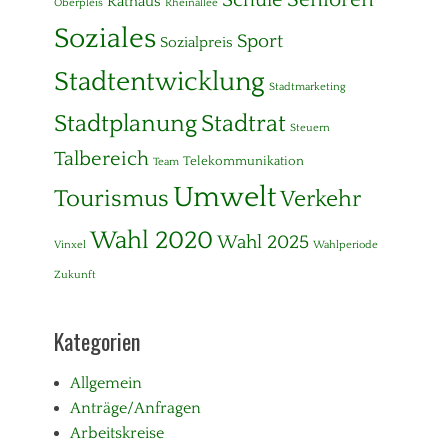
Rathaus
Oberpleis
Rheinallee
i
Soziales
c
Sport
Sozialpreis
k
l
Stadtentwicklung
Stadtmarketing
u
n
Stadtplanung
Stadtrat
Steuern
g
,
Talbereich
Telekommunikation
Team
U
m
Umwelt
Tourismus
Verkehr
w
e
Wahl 2020
Wahl 2025
l
Vinxel
Wahlperiode
t
Zukunft
,
V
e
Kategorien
r
k
e
Allgemein
h
Anträge/Anfragen
r
Arbeitskreise