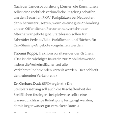
l
r
t
Nach der Landesbauordnung können die Kommunen
k
s
selbst eine rechtlich verbindliche Regelung schaffen,
e
t
um den Bedarf an PKW-Parkplätzen bei Neubauten
h
a
dann herunterzusetzen, wenn es eine gute Anbindung
r
d
an den Öffentlichen Personennahverkehr oder
t
Alternativangebote gibt. Stattdessen sollen für
,
B
Fahrräder Pedelec/Bike-Parkflächen und Flächen für
a
Car-Sharing-Angebote vorgehalten werden.
u
Thomas Koppe
, Fraktionsvorsitzender der Grünen:
e
n
»Das ist ein wichtiger Baustein zur Mobilitätswende,
,
indem die Verkehrsflächen auf alle
S
Verkehrsteilnehmenden verteilt werden. Dies schließt
t
den ruhenden Verkehr ein.«
a
d
Dr. Gerhard Duda
(SPD) ergänzt: »Die
t
Stellplatzsatzung soll auch die Beschaffenheit der
p
Stellflächen festlegen, beispielweise sollte eine
l
wasserdurchlässige Befestigung festgelegt werden,
a
damit Regenwasser gut versickern kann.«
n
u