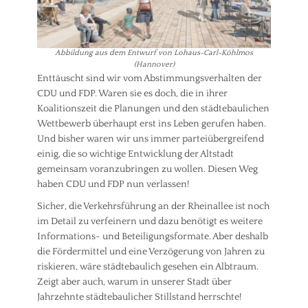
a
t
i
v
e
Abbildung aus dem Entwurf von Lohaus-Carl-Köhlmos
(Hannover)
)
Enttäuscht sind wir vom Abstimmungsverhalten der
Tags
CDU und FDP. Waren sie es doch, die in ihrer
K
i
Koalitionszeit die Planungen und den städtebaulichen
n
Wettbewerb überhaupt erst ins Leben gerufen haben.
d
Und bisher waren wir uns immer parteiübergreifend
e
einig, die so wichtige Entwicklung der Altstadt
r
gemeinsam voranzubringen zu wollen. Diesen Weg
,
haben CDU und FDP nun verlassen!
S
c
Sicher, die Verkehrsführung an der Rheinallee ist noch
h
im Detail zu verfeinern und dazu benötigt es weitere
u
Informations- und Beteiligungsformate. Aber deshalb
l
e
die Fördermittel und eine Verzögerung von Jahren zu
,
riskieren, wäre städtebaulich gesehen ein Albtraum.
S
Zeigt aber auch, warum in unserer Stadt über
t
Jahrzehnte städtebaulicher Stillstand herrschte!
a