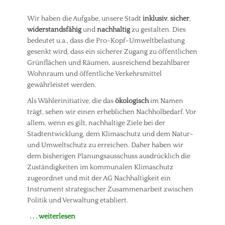
e
V
m
g
am
h
e
e
,
Wir haben die Aufgabe, unsere Stadt
inklusiv
,
sicher
,
r
r
i
S
widerstandsfähig
und
nachhaltig
zu gestalten. Dies
k
n
t
e
bedeutet u.a., dass die Pro-Kopf-Umweltbelastung
Tags
a
h
gesenkt wird, dass ein sicherer Zugang zu öffentlichen
d
I
r
Grünflächen und Räumen, ausreichend bezahlbarer
t
n
p
t
Wohnraum und öffentliche Verkehrsmittel
l
e
gewährleistet werden.
a
g
Als Wählerinitiative, die das
ökologisch
im Namen
n
r
u
a
trägt, sehen wir einen erheblichen Nachholbedarf. Vor
n
t
allem, wenn es gilt, nachhaltige Ziele bei der
g
i
Stadtentwicklung, dem Klimaschutz und dem Natur-
,
o
und Umweltschutz zu erreichen. Daher haben wir
T
n
dem bisherigen Planungsausschuss ausdrücklich die
o
,
Zuständigkeiten im kommunalen Klimaschutz
u
U
zugeordnet und mit der AG Nachhaltigkeit ein
r
m
i
w
Instrument strategischer Zusammenarbeit zwischen
s
e
Politik und Verwaltung etabliert.
m
l
. . . weiterlesen
u
t