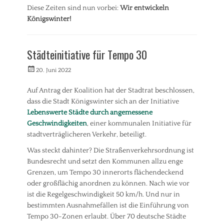
d
Diese Zeiten sind nun vorbei:
Wir entwickeln
t
Königswinter!
p
Kategorien
l
a
A
Städteinitiative für Tempo 30
n
l
u
l
Veröffentlicht
Autorrwi
20. Juni 2022
n
g
am
g
e
Auf Antrag der Koalition hat der Stadtrat beschlossen,
,
m
V
dass die Stadt Königswinter sich an der Initiative
e
e
i
Lebenswerte Städte durch angemessene
r
n
Geschwindigkeiten
, einer kommunalen Initiative für
k
Tags
stadtverträglicheren Verkehr, beteiligt.
e
A
h
Was steckt dahinter? Die Straßenverkehrsordnung ist
l
r
t
Bundesrecht und setzt den Kommunen allzu enge
s
Grenzen, um Tempo 30 innerorts flächendeckend
t
oder großflächig anordnen zu können. Nach wie vor
a
ist die Regelgeschwindigkeit 50 km/h. Und nur in
d
bestimmten Ausnahmefällen ist die Einführung von
t
Tempo 30-Zonen erlaubt. Über 70 deutsche Städte
,