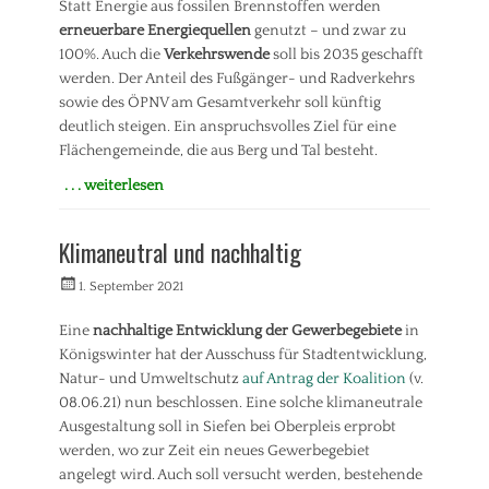
Statt Energie aus fossilen Brennstoffen werden
l
n
erneuerbare Energiequellen
genutzt – und zwar zu
a
t
100%. Auch die
Verkehrswende
soll bis 2035 geschafft
n
e
u
werden. Der Anteil des Fußgänger- und Radverkehrs
g
n
r
sowie des ÖPNV am Gesamtverkehr soll künftig
g
a
deutlich steigen. Ein anspruchsvolles Ziel für eine
,
t
Flächengemeinde, die aus Berg und Tal besteht.
U
i
m
o
. . . weiterlesen
w
n
Kategorien
e
,
P
l
Klimaneutral und nachhaltig
K
r
t
i
e
Veröffentlicht
,
Autorrwi
n
1. September 2021
s
am
V
d
s
e
e
Eine
nachhaltige Entwicklung der Gewerbegebiete
in
e
r
r
Königswinter hat der Ausschuss für Stadtentwicklung,
m
k
,
i
Natur- und Umweltschutz
auf Antrag der Koalition
(v.
e
S
t
08.06.21) nun beschlossen. Eine solche klimaneutrale
h
e
t
Ausgestaltung soll in Siefen bei Oberpleis erprobt
r
n
e
werden, wo zur Zeit ein neues Gewerbegebiet
i
i
o
angelegt wird. Auch soll versucht werden, bestehende
l