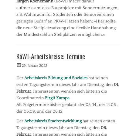
Jürgen Koenemann
(KöWI) macht darauf
n
aufmerksam, dass Bauprojekte mit Sondernutzungen,
g
z.B. Wohnraum für Studenten oder Senioren, einen
,
V
geringen Bedarf an PKW-Plätzen haben: »Hier sollte
e
die neue Stellplatzsatzung eine flexible Handhabung
r
der Mindestzahl an Stellplätzen ermöglichen.«
k
Kategorien
e
h
P
KöWI-Arbeitskreise: Termine
r
r
e
Veröffentlicht
Autorrwi
29. Januar 2022
s
am
s
Der
Arbeitskreis Bildung und Soziales
hat seinen
e
ersten Tagungstermin dieses Jahr am Dienstag, den
01.
m
i
Februar
. Interessenten wenden sich bitte an die
t
Koordinatorin
Birgit Kampa
.
t
Als Folgetermine bisher geplant: der 05.04., der 14.06.,
e
der 06.09. und der 06.12.
i
l
Der
Arbeitskreis Stadtentwicklung
hat seinen ersten
u
Tagungstermin dieses Jahr am Dienstag, den
08.
n
Februar
. Interessenten wenden sich bitte an die