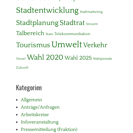
)
Tags
Stadtentwicklung
Stadtmarketing
B
i
Stadtplanung
Stadtrat
Steuern
l
d
Talbereich
Telekommunikation
Team
u
n
Umwelt
Tourismus
Verkehr
g
,
Wahl 2020
Wahl 2025
F
Vinxel
Wahlperiode
r
Zukunft
e
i
z
Kategorien
e
i
t
Allgemein
,
Anträge/Anfragen
J
Arbeitskreise
u
g
Infoveranstaltung
e
Pressemitteilung (Fraktion)
n