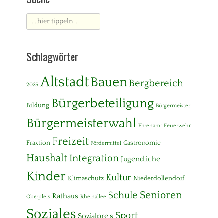
e
S
s
Suche
c
s
h
nach:
e
u
m
l
Schlagwörter
i
e
t
t
Altstadt
Bauen
Bergbereich
e
2026
i
Bürgerbeteiligung
l
Bildung
Bürgermeister
u
n
Bürgermeisterwahl
Ehrenamt
Feuerwehr
g
(
Freizeit
Fraktion
Gastronomie
Fördermittel
F
r
Haushalt
Integration
Jugendliche
a
Kinder
k
Kultur
Klimaschutz
Niederdollendorf
t
i
Senioren
Schule
Rathaus
Oberpleis
Rheinallee
o
Soziales
n
Sport
Sozialpreis