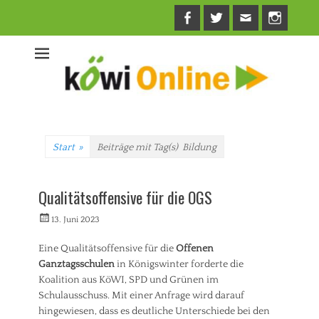
Facebook
Twitter
E-
Insta
Mail
Start
»
Beiträge mit Tag(s)
Bildung
Qualitätsoffensive für die OGS
Veröffentlicht
Autorrwi
13. Juni 2023
am
Eine Qualitätsoffensive für die
Offenen
Ganztagsschulen
in Königswinter forderte die
Koalition aus KöWI, SPD und Grünen im
Schulausschuss. Mit einer Anfrage wird darauf
hingewiesen, dass es deutliche Unterschiede bei den