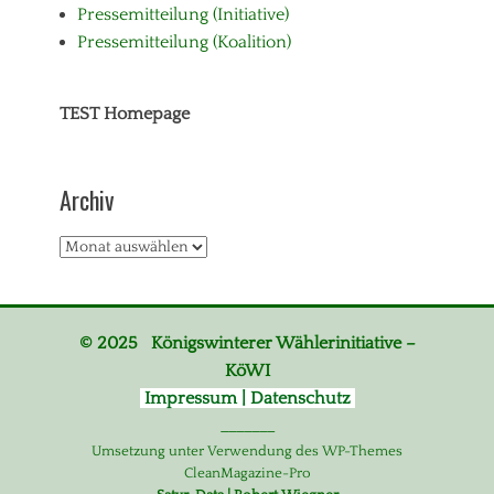
Pressemitteilung (Initiative)
d
l
Pressemitteilung (Koalition)
i
c
h
TEST Homepage
e
,
K
i
Archiv
n
d
Archiv
e
r
,
K
u
© 2025 Königswinterer Wählerinitiative –
l
KöWI
t
u
Impressum | Datenschutz
r
_______
,
Umsetzung unter Verwendung des WP-Themes
S
CleanMagazine-Pro
c