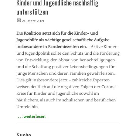
Kinder und Jugendliche nachhaltig
n
t
unterstützen
r
ä
Veröffentlicht
Autorrwi
24. März 2021
g
am
e
Die Koalition setzt sich für die Kinder- und
/
Jugendhilfe als wichtige gesellschaftliche Aufgabe
A
insbesondere in Pandemiezeiten ein.
– Aktive Kinder-
n
und Jugendpolitik sollte den Schutz und die Förderung
f
von Entwicklung, den Abbau von Benachteiligungen
r
a
und die Schaffung positiver Lebensbedingungen für
g
junge Menschen und deren Familien gewährleisten.
e
Dies gilt insbesondere jetzt – zahlreiche Experten
n
weisen deutlich auf die negativen Folgen der Corona-
Tags
Krise für Kinder und Jugendliche sowohl im
B
häuslichem, als auch im schulischen und beruflichen
i
Umfeld hin.
l
d
. . . weiterlesen
u
Kategorien
n
P
g
Suche
r
,