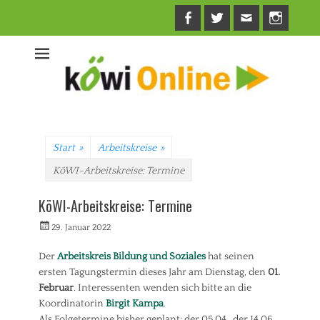
Facebook
Twitter
E-
Insta
Mail
Start
»
Arbeitskreise
»
KöWI-Arbeitskreise: Termine
KöWI-Arbeitskreise: Termine
Veröffentlicht
Autorrwi
29. Januar 2022
am
Der
Arbeitskreis Bildung und Soziales
hat seinen
ersten Tagungstermin dieses Jahr am Dienstag, den
01.
Februar
. Interessenten wenden sich bitte an die
Koordinatorin
Birgit Kampa
.
Als Folgetermine bisher geplant: der 05.04., der 14.06.,