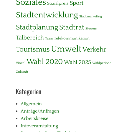
Soziales
Sport
Sozialpreis
Stadtentwicklung
Stadtmarketing
Stadtplanung
Stadtrat
Steuern
Talbereich
Telekommunikation
Team
Umwelt
Tourismus
Verkehr
Wahl 2020
Wahl 2025
Vinxel
Wahlperiode
Zukunft
Kategorien
Allgemein
Anträge/Anfragen
Arbeitskreise
Infoveranstaltung