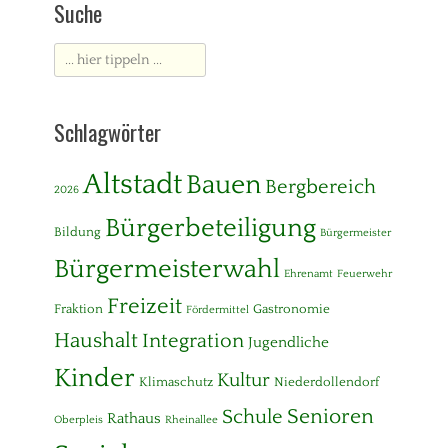
Suche
Suche
nach:
Schlagwörter
Altstadt
Bauen
Bergbereich
2026
Bürgerbeteiligung
Bildung
Bürgermeister
Bürgermeisterwahl
Ehrenamt
Feuerwehr
Freizeit
Fraktion
Gastronomie
Fördermittel
Haushalt
Integration
Jugendliche
Kinder
Kultur
Klimaschutz
Niederdollendorf
Senioren
Schule
Rathaus
Oberpleis
Rheinallee