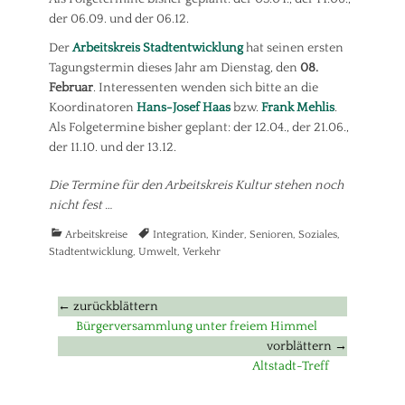
der 06.09. und der 06.12.
Der
Arbeitskreis Stadtentwicklung
hat seinen ersten
Tagungstermin dieses Jahr am Dienstag, den
08.
Februar
. Interessenten wenden sich bitte an die
Koordinatoren
Hans-Josef Haas
bzw.
Frank Mehlis
.
Als Folgetermine bisher geplant: der 12.04., der 21.06.,
der 11.10. und der 13.12.
Die Termine für den Arbeitskreis Kultur stehen noch
nicht fest …
Kategorien
Tags
Arbeitskreise
Integration
,
Kinder
,
Senioren
,
Soziales
,
Stadtentwicklung
,
Umwelt
,
Verkehr
Beitragsnavigation
← zurückblättern
Vorheriger
Bürgerversammlung unter freiem Himmel
Beitrag:
vorblättern →
Nächster
Altstadt-Treff
Beitrag: