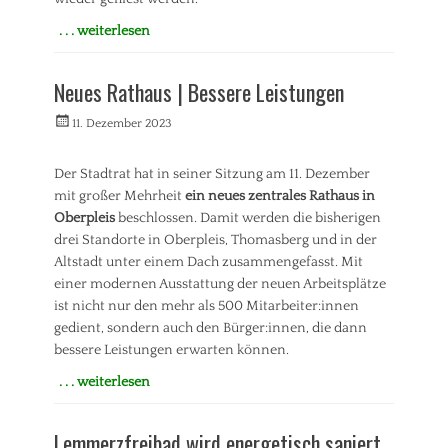
Tags
B
. . . weiterlesen
a
Kategorien
u
A
e
Neues Rathaus | Bessere Leistungen
l
n
l
,
Veröffentlicht
Autorrwi
11. Dezember 2023
g
B
am
e
ü
m
Der Stadtrat hat in seiner Sitzung am 11. Dezember
r
e
g
mit großer Mehrheit
ein neues zentrales Rathaus in
i
e
Oberpleis
beschlossen. Damit werden die bisherigen
n
r
drei Standorte in Oberpleis, Thomasberg und in der
Tags
b
Altstadt unter einem Dach zusammengefasst. Mit
B
e
einer modernen Ausstattung der neuen Arbeitsplätze
a
t
u
ist nicht nur den mehr als 500 Mitarbeiter:innen
e
e
i
gedient, sondern auch den Bürger:innen, die dann
n
l
bessere Leistungen erwarten können.
,
i
F
. . . weiterlesen
g
r
Kategorien
u
e
n
A
Lemmerzfreibad wird energetisch saniert
i
g
l