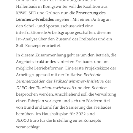
Unmittelbar nach der Eröffnung des neuen
t
Hallenbads in Königswinter will die Koalition aus
t
KöWI, SPD und Grünen nun die
Erneuerung des
e
i
Lemmerz-Freibades
angehen. Mit einem Antrag an
l
den Schul- und Sportausschuss wird eine
u
interfraktionelle Arbeitsgruppe geschaffen, die eine
n
Ist-Analyse über den Zustand des Freibades und ein
g
Soll-Konzept erarbeitet.
(
F
In diesem Zusammenhang geht es um den Betrieb, die
r
Angebotsstruktur des sanierten Freibades und um
a
mögliche Betriebsformen. Eine erste Projektskizze der
k
Arbeitsgruppe soll mit der Initiative
Rettet die
t
i
Lemmerzbäder
, der
Frühschwimmer-Initiative
, der
o
DLRG
, der
Tourismuswirtschaft
und den
Schulen
n
besprochen werden. Anschließend soll die Verwaltung
)
einen Fahrplan vorlegen und sich um Fördermittel
Tags
von Bund und Land für die Sanierung des Freibades
B
bemühen. Im Haushaltsplan für 2022 sind
a
75.000 Euro für die Erstellung eines Konzepts
u
e
veranschlagt.
n