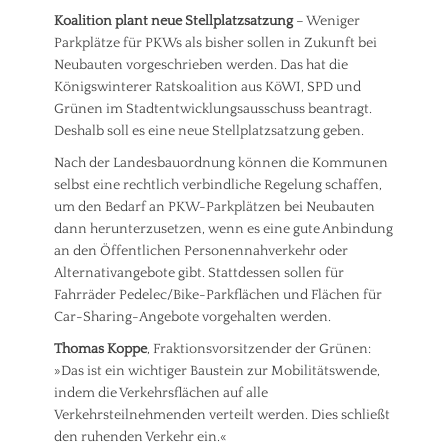
g
l
e
e
Koalition plant neue Stellplatzsatzung
– Weniger
i
m
r
Parkplätze für PKWs als bisher sollen in Zukunft bei
g
e
b
u
i
Neubauten vorgeschrieben werden. Das hat die
e
n
n
Königswinterer Ratskoalition aus KöWI, SPD und
t
Tags
g
Grünen im Stadtentwicklungsausschuss beantragt.
e
,
A
Deshalb soll es eine neue Stellplatzsatzung geben.
i
S
l
l
t
t
Nach der Landesbauordnung können die Kommunen
i
a
s
selbst eine rechtlich verbindliche Regelung schaffen,
g
d
t
um den Bedarf an PKW-Parkplätzen bei Neubauten
u
t
a
dann herunterzusetzen, wenn es eine gute Anbindung
n
e
d
g
an den Öffentlichen Personennahverkehr oder
n
t
,
t
Alternativangebote gibt. Stattdessen sollen für
,
S
w
B
Fahrräder Pedelec/Bike-Parkflächen und Flächen für
t
i
a
Car-Sharing-Angebote vorgehalten werden.
a
c
u
d
k
Thomas Koppe
, Fraktionsvorsitzender der Grünen:
e
t
l
n
»Das ist ein wichtiger Baustein zur Mobilitätswende,
e
u
,
indem die Verkehrsflächen auf alle
n
n
S
Verkehrsteilnehmenden verteilt werden. Dies schließt
t
g
t
den ruhenden Verkehr ein.«
w
a