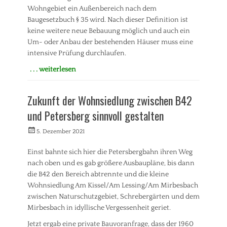
Wohngebiet ein Außenbereich nach dem
F
r
Baugesetzbuch § 35 wird. Nach dieser Definition ist
e
keine weitere neue Bebauung möglich und auch ein
i
Um- oder Anbau der bestehenden Häuser muss eine
z
intensive Prüfung durchlaufen.
e
i
. . . weiterlesen
t
Kategorien
,
I
J
Zukunft der Wohnsiedlung zwischen B42
n
u
f
und Petersberg sinnvoll gestalten
g
o
e
v
Veröffentlicht
Autorrwi
5. Dezember 2021
n
e
am
d
r
Einst bahnte sich hier die Petersbergbahn ihren Weg
l
a
i
nach oben und es gab größere Ausbaupläne, bis dann
n
c
die B42 den Bereich abtrennte und die kleine
s
h
Wohnsiedlung Am Kissel/Am Lessing/Am Mirbesbach
t
e
zwischen Naturschutzgebiet, Schrebergärten und dem
a
,
l
Mirbesbach in idyllische Vergessenheit geriet.
K
t
i
Jetzt ergab eine private Bauvoranfrage, dass der 1960
u