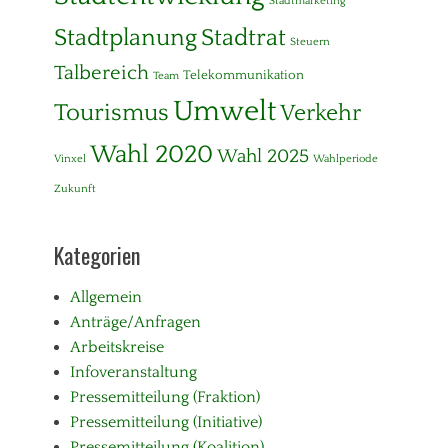
u
Stadtmarketing
r
e
Stadtplanung
e
Stadtrat
n
Steuern
i
,
Talbereich
c
Telekommunikation
Team
S
h
t
Umwelt
Tourismus
Verkehr
a
d
Wahl 2020
Wahl 2025
t
Vinxel
Wahlperiode
p
Zukunft
l
a
n
Kategorien
u
n
g
Allgemein
,
Anträge/Anfragen
S
t
Arbeitskreise
a
Infoveranstaltung
d
Pressemitteilung (Fraktion)
t
r
Pressemitteilung (Initiative)
a
Pressemitteilung (Koalition)