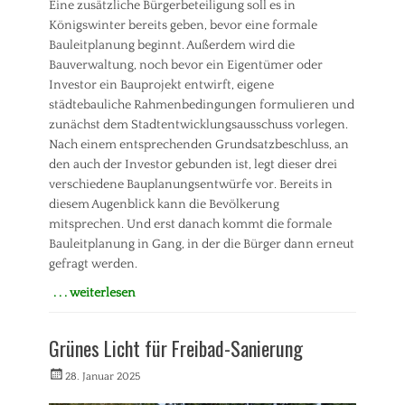
Eine zusätzliche Bürgerbeteiligung soll es in
n
Königswinter bereits geben, bevor eine formale
Tags
Bauleitplanung beginnt. Außerdem wird die
B
Bauverwaltung, noch bevor ein Eigentümer oder
a
u
Investor ein Bauprojekt entwirft, eigene
e
städtebauliche Rahmenbedingungen formulieren und
n
zunächst dem Stadtentwicklungsausschuss vorlegen.
,
Nach einem entsprechenden Grundsatzbeschluss, an
F
den auch der Investor gebunden ist, legt dieser drei
ö
verschiedene Bauplanungsentwürfe vor. Bereits in
r
d
diesem Augenblick kann die Bevölkerung
e
mitsprechen. Und erst danach kommt die formale
r
Bauleitplanung in Gang, in der die Bürger dann erneut
m
gefragt werden.
i
t
. . . weiterlesen
t
Kategorien
e
P
l
Grünes Licht für Freibad-Sanierung
r
,
e
Veröffentlicht
K
Autorrwi
28. Januar 2025
s
am
l
s