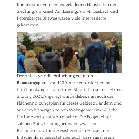
r
t
Koenemann. Von den eingeladenen Haushalten der
k
e
Siedlung Am Kissel, Am Lessing, Am Mirbesbach und
e
i
Petersberger Bittweg waren viele Interessierte
h
l
gekommen.
r
u
n
g
(
F
r
a
k
t
Der Anlass war die
Aufhebung des alten
i
Bebauungsplans
von 1960, der heute nicht mehr
o
funktionsfähig ist, durch den Stadtrat in seiner letzten
n
Sitzung 2021. Angeregt wurde dabei, nun auch den
)
Tags
Flächennutzungsplan für dieses Gebiet zu ändern und
B
aus dem bisherigen reinen Wohngebiet eine »Fläche
a
für Landwirtschaft« zu machen. Die Folgen einer
u
solchen Entscheidung bedeuten zwar den
e
Bestandschutz für die existierenden Häuser, die
n
Entscheidung bedeutet aber auch, dass aus diesem
,