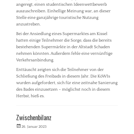
e
angeregt, einen studentischen Ideenwettbewerb
r
l
t
auszuschreiben. Einhellige Meinung war, an dieser
t
Stelle eine ganzjährige touristische Nutzung
,
anzustreben.
V
i
Bei der Ansiedlung eines Supermarktes am Kissel
n
hatten einige Teilnehmer die Sorge, dass die bereits
x
bestehenden Supermärkte in der Altstadt Schaden
e
nehmen könnten. Außerdem fehle eine vernünftige
l
Verkehrsanbindung.
Enttäuscht zeigten sich die Teilnehmer von der
Schließung des Freibads in diesem Jahr. Die KöWIs
wurden aufgefordert, sich für eine zeitnahe Sanierung
des Bades einzusetzen – möglichst noch in diesem
Herbst, hieß es.
Kategorien
I
Zwischenbilanz
n
f
Veröffentlicht
Autorrwi
26. Januar 2023
o
am