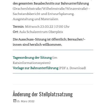
n
des gesamten Bauabschnitts zur Bahnunterführung
s
Tags
t
(Drachenfelsstraße/Wilhelmstraße/Winzerstraße) –
B
a
Sachstandsbericht und Entwurfsplanung,
a
d
Ausgestaltung und Materialien.
u
t
e
,
Termin
: Mittwoch 23.03.22 | 17:00 Uhr
n
B
Ort
: Aula Schulzentrum Oberpleis
,
a
B
Die Ausschuss-Sitzung ist öffentlich; Bersucher/-
u
e
e
innen sind herzlich willkommen.
r
n
g
,
b
Tagesordnung der Sitzung
(im
B
e
ü
Ratsinformationssystem)
r
r
Vorlage zur Bahnunterführung
(PDF z. Download)
e
g
i
e
c
r
h
Kategorien
b
,
e
A
Änderung der Stellplatzsatzung
B
t
l
ü
e
l
Veröffentlicht
Autorrwi
15. März 2022
r
i
g
am