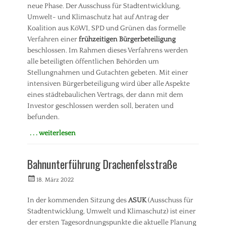
n
t
neue Phase. Der Ausschuss für Stadtentwicklung,
t
t
Umwelt- und Klimaschutz hat auf Antrag der
w
e
Koalition aus KöWI, SPD und Grünen das formelle
i
i
Verfahren einer
frühzeitigen Bürgerbeteiligung
c
l
beschlossen. Im Rahmen dieses Verfahrens werden
k
u
l
n
alle beteiligten öffentlichen Behörden um
u
g
Stellungnahmen und Gutachten gebeten. Mit einer
n
(
intensiven Bürgerbeteiligung wird über alle Aspekte
g
I
eines städtebaulichen Vertrags, der dann mit dem
,
n
Investor geschlossen werden soll, beraten und
U
i
befunden.
m
t
w
i
. . . weiterlesen
e
a
Kategorien
l
t
A
t
i
Bahnunterführung Drachenfelsstraße
l
v
l
e
Veröffentlicht
Autorrwi
18. März 2022
g
)
am
e
Tags
In der kommenden Sitzung des
ASUK
(Ausschuss für
m
A
Stadtentwicklung, Umwelt und Klimaschutz) ist einer
e
l
i
der ersten Tagesordnungspunkte die aktuelle Planung
t