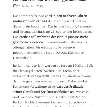
z
,
l
Veröffentlicht
Autorrwi
e
25. September 2023
S
g
am
i
t
e
t
Das Lemmerzfreibad wird
in den nächsten Jahren
a
m
,
d
umfassend saniert
. Mit der Planung wird noch in
e
K
t
i
diesem Jahr begonnen. Das hat der Haupt-, Personal-
i
p
n
und Finanzausschuss am 25. September beschlossen.
n
l
Tags
Das
Freibad soll während der Planungsphase nicht
d
a
A
geschlossen werden
. Im kommenden Jahr wird es
e
n
l
r
offengehalten. Für erforderliche laufende
u
t
,
Reparaturen stellt die Stadt 100.000 EUR in den
n
s
S
g
Haushalt ein.
t
p
a
o
Im kommenden Jahr werden außerdem 1 Million EUR
d
r
für Planungskosten (Architekten, Fachplaner,
t
t
Gutachter) bereitgestellt. Bereits im Jahr darauf kann
,
B
damit angefangen werden zu bauen. Dabei sind sich
a
Politik und Verwaltung einig,
dass das Freibad in
u
seiner Gestalt und Struktur so bleiben soll
wie es ist
e
und wie es die Nutzer:innen schätzen: 50-Meter-
n
Becken, Nichtschwimmerbecken mit Rutsche und
,