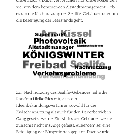
die Altstadt?« Dabei versprachen sich die Anwesenden
i
b
c
viel von dem kommenden Altstadtmanagement – ob
e
h
es um die Nachnutzung des Sealife-Gebäudes oder um
t
,
e
die Beseitigung der Leerstände geht.
S
i
t
l
a
i
d
g
t
u
e
n
n
g
t
,
w
F
i
r
c
e
k
i
l
Zur Nachnutzung des Sealife-Gebäudes teilte die
z
u
Ratsfrau
Ulrike Ries
mit, dass ein
e
n
i
Ideenbekundungsverfahren sowohl für die
g
t
Zwischennutzung als auch für den Dauerbetrieb in
,
,
Gang gesetzt werde. Ein Abriss des Gebäudes werde
U
S
zunächst nicht ins Auge gefasst. Außerdem sei eine
m
p
w
Beteiligung der Bürger:innen geplant. Dazu wurde
o