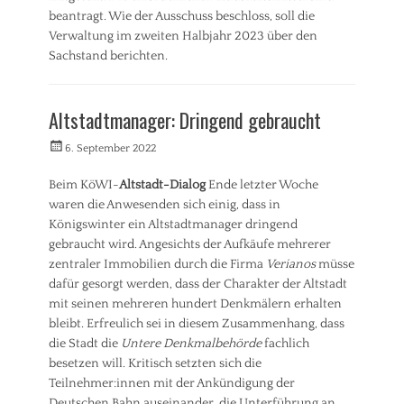
u
e
beantragt. Wie der Ausschuss beschloss, soll die
o
e
r
z
Verwaltung im zweiten Halbjahr 2023 über den
n
b
i
,
Sachstand berichten.
e
a
S
t
Kategorien
l
t
e
e
A
a
i
Altstadtmanager: Dringend gebraucht
s
l
d
l
,
l
t
i
Veröffentlicht
Autorrwi
6. September 2022
S
g
e
g
am
t
e
n
u
Beim KöWI-
Altstadt-Dialog
Ende letzter Woche
a
m
t
n
waren die Anwesenden sich einig, dass in
d
e
w
g
t
i
Königswinter ein Altstadtmanager dringend
i
,
e
n
c
gebraucht wird. Angesichts der Aufkäufe mehrerer
H
Tags
n
k
zentraler Immobilien durch die Firma
Verianos
müsse
a
t
B
l
u
dafür gesorgt werden, dass der Charakter der Altstadt
w
a
u
s
mit seinen mehreren hundert Denkmälern erhalten
i
u
n
h
bleibt. Erfreulich sei in diesem Zusammenhang, dass
c
e
g
a
k
die Stadt die
Untere Denkmalbehörde
fachlich
n
,
l
l
,
U
besetzen will. Kritisch setzten sich die
t
u
S
m
Teilnehmer:innen mit der Ankündigung der
,
n
t
w
S
Deutschen Bahn auseinander, die Unterführung an