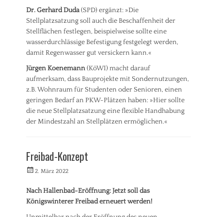
i
d
Dr. Gerhard Duda
(SPD) ergänzt: »Die
c
t
Stellplatzsatzung soll auch die Beschaffenheit der
k
p
Stellflächen festlegen, beispielweise sollte eine
l
l
u
wasserdurchlässige Befestigung festgelegt werden,
a
n
damit Regenwasser gut versickern kann.«
n
g
u
Jürgen Koenemann
(KöWI) macht darauf
n
aufmerksam, dass Bauprojekte mit Sondernutzungen,
g
z.B. Wohnraum für Studenten oder Senioren, einen
,
V
geringen Bedarf an PKW-Plätzen haben: »Hier sollte
e
die neue Stellplatzsatzung eine flexible Handhabung
r
der Mindestzahl an Stellplätzen ermöglichen.«
k
Kategorien
e
h
P
Freibad-Konzept
r
r
e
Veröffentlicht
Autorrwi
2. März 2022
s
am
s
Nach Hallenbad-Eröffnung: Jetzt soll das
e
Königswinterer Freibad erneuert werden!
m
i