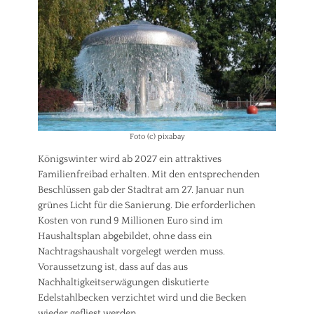
i
e
m
m
a
i
s
t
c
t
h
e
u
i
t
l
z
u
n
Foto (c) pixabay
g
(
Königswinter wird ab 2027 ein attraktives
I
Familienfreibad erhalten. Mit den entsprechenden
n
Beschlüssen gab der Stadtrat am 27. Januar nun
i
grünes Licht für die Sanierung. Die erforderlichen
t
Kosten von rund 9 Millionen Euro sind im
i
a
Haushaltsplan abgebildet, ohne dass ein
t
Nachtragshaushalt vorgelegt werden muss.
i
Voraussetzung ist, dass auf das aus
v
Nachhaltigkeitserwägungen diskutierte
e
Edelstahlbecken verzichtet wird und die Becken
)
wieder gefliest werden.