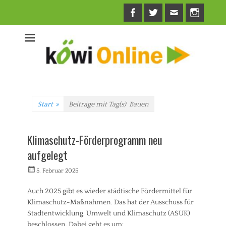
Facebook
Twitter
E-
Insta
Mail
Start
»
Beiträge mit Tag(s)
Bauen
Klimaschutz-Förderprogramm neu
aufgelegt
Veröffentlicht
Autorrwi
5. Februar 2025
am
Auch 2025 gibt es wieder städtische Fördermittel für
Klimaschutz-Maßnahmen. Das hat der Ausschuss für
Stadtentwicklung, Umwelt und Klimaschutz (ASUK)
beschlossen. Dabei geht es um: