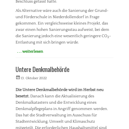
Beschluss gefasst hatte.
a
u
u
Als Alternative wäre auch die Sanierung der Grund-
n
e
g
und Förderschule in Niederdollendorf in Frage
n
Tags
gekommen. Ein vergleichsweise kleines Projekt, das
,
A
zwar einen hohen Sanierungsstau aufweist, bei dem
B
l
die Sanierung jedoch eine wesentlich geringere CO
-
ü
2
t
r
Entlastung mit sich bringen würde.
s
g
t
. . . weiterlesen
e
a
Kategorien
r
d
b
A
t
Untere Denkmalbehörde
e
l
,
t
l
B
Veröffentlicht
Autorrwi
13. Oktober 2022
e
g
a
am
i
e
u
Die Untere Denkmalbehörde wird im Herbst neu
l
m
e
besetzt.
Danach kann die Aktualisierung des
i
e
n
g
i
Denkmalkatasters und die Entwicklung eines
,
u
n
Denkmalpflegeplans in Angriff genommen werden.
B
Tags
n
Das hat die Stadtverwaltung im Ausschuss für
ü
g
B
r
Stadtentwicklung, Umwelt und Klimaschutz
,
a
g
mitgeteilt. Die erforderlichen Haushaltsmittel sind
S