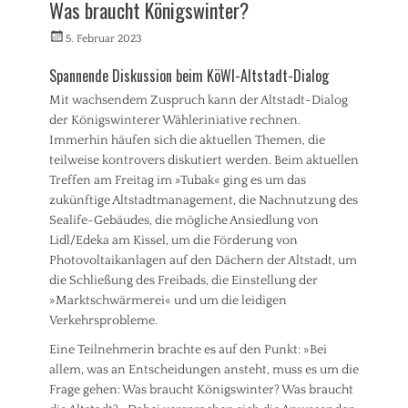
Was braucht Königswinter?
l
e
K
l
i
o
Veröffentlicht
Autorrwi
5. Februar 2023
g
s
a
am
e
,
l
Spannende Diskussion beim KöWI-Altstadt-Dialog
m
R
i
e
a
Mit wachsendem Zuspruch kann der Altstadt-Dialog
t
i
t
der Königswinterer Wähleriniative rechnen.
i
n
h
o
Immerhin häufen sich die aktuellen Themen, die
Tags
a
n
teilweise kontrovers diskutiert werden. Beim aktuellen
u
B
)
Treffen am Freitag im »Tubak« ging es um das
s
a
Tags
zukünftige Altstadtmanagement, die Nachnutzung des
u
B
e
Sealife-Gebäudes, die mögliche Ansiedlung von
a
n
Lidl/Edeka am Kissel, um die Förderung von
u
,
Photovoltaikanlagen auf den Dächern der Altstadt, um
e
B
n
die Schließung des Freibads, die Einstellung der
e
,
»Marktschwärmerei« und um die leidigen
r
B
Verkehrsprobleme.
g
ü
b
r
Eine Teilnehmerin brachte es auf den Punkt: »Bei
e
g
allem, was an Entscheidungen ansteht, muss es um die
r
e
Frage gehen: Was braucht Königswinter? Was braucht
e
r