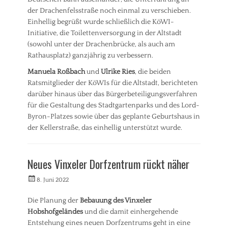
g
a
e
e
der Drachenfelsstraße noch einmal zu verschieben.
,
d
l
n
Einhellig begrüßt wurde schließlich die KöWI-
U
t
t
i
Initiative, die Toilettenversorgung in der Altstadt
m
e
o
w
n
(sowohl unter der Drachenbrücke, als auch am
r
e
t
Rathausplatz) ganzjährig zu verbessern.
e
l
w
n
Manuela Roßbach
und
Ulrike Ries
, die beiden
t
i
,
c
Ratsmitglieder der KöWIs für die Altstadt, berichteten
S
k
darüber hinaus über das Bürgerbeteiligungsverfahren
o
l
für die Gestaltung des Stadtgartenparks und des Lord-
z
u
i
Byron-Platzes sowie über das geplante Geburtshaus in
n
a
der Kellerstraße, das einhellig unterstützt wurde.
g
l
Kategorien
e
s
P
Neues Vinxeler Dorfzentrum rückt näher
,
r
S
e
Veröffentlicht
Autorrwi
8. Juni 2022
t
s
am
a
s
Die Planung der
Bebauung des Vinxeler
d
e
Hobshofgeländes
und die damit einhergehende
t
m
e
i
Entstehung eines neuen Dorfzentrums geht in eine