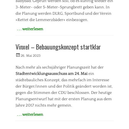
Babybad. Geprüft werden soll, ob es künftig wieder ein
B
ü
3-Meter- oder 5-Meter-Sprungbrett geben kann. In
r
die Planung werden DLRG, Sportbund und der Verein
g
»Rettet die Lemmerzbäder« einbezogen.
e
r
. . . weiterlesen
b
Kategorien
e
P
Vinxel – Bebauungskonzept startklar
t
r
e
e
Veröffentlicht
Autorrwi
26. Mai 2023
i
s
am
l
s
i
Nach mehr als sechsjähriger Planungszeit hat der
e
g
Stadtentwicklungsausschuss am 24. Mai
ein
m
u
i
städtebauliches Konzept, das mehrfach im Interesse
n
t
der Bürger/innen und der Politik geändert worden ist,
g
t
gegen die Stimmen der CDU beschlossen. Der heutige
,
e
Planungsentwurf hat mit der ersten Planung aus dem
O
i
Jahre 2017 nichts mehr gemein.
b
l
e
u
. . . weiterlesen
r
n
Kategorien
p
g
A
l
(