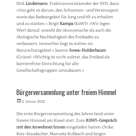
Dirk
Lindemann
, Fraktionsvorsitzender der SPD, dazu:
,
»Uns geht es darum, den Schwimm- und Vereinssport
S
t
sowie das Badeangebot für Jung und Alt zu erhalten
a
und zu stärken.« Birgit
Kampa
(KöWI): »Wir legen
d
Wert darauf, sowohl die ökonomische als auch die
t
ökologische Nachhaltigkeit des Freibades zu
p
verbessern. Immerhin liegt es mitten im
l
Naturschutzgebiet.« Jasmin
Sowa-Holderbaum
a
(Grüne): »Wichtig ist nicht zuletzt, das Freibad als
n
u
barrierefreie Einrichtung für alle
n
Gesellschaftsgruppen umzubauen.«
g
Kategorien
,
U
P
Bürgerversammlung unter freiem Himmel
m
r
w
e
Veröffentlicht
Autorrwi
2. Januar 2022
e
s
am
l
s
Die erste Bürgerversammlung des Jahres fand unter
t
e
freiem Himmel am Kissel statt. Zum
KöWI-Gespräch
,
m
V
i
mit den Anwohner/innen
eingeladen hatten Ulrike
e
t
Ries-Staudacher, Manuela Roßbach und Jürgen