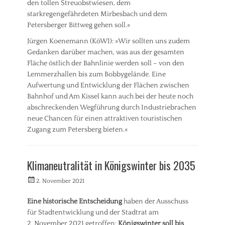
den tollen Streuobstwiesen, dem
u
s
n
starkregengefährdeten Mirbesbach und dem
,
g
Petersberger Bittweg gehen soll.«
U
,
m
Jürgen Koenemann (KöWI): »Wir sollten uns zudem
S
w
t
Gedanken darüber machen, was aus der gesamten
e
a
Fläche östlich der Bahnlinie werden soll – von den
l
d
t
Lemmerzhallen bis zum Bobbygelände. Eine
t
Aufwertung und Entwicklung der Flächen zwischen
e
Bahnhof und Am Kissel kann auch bei der heute noch
n
abschreckenden Wegführung durch Industriebrachen
t
w
neue Chancen für einen attraktiven touristischen
i
Zugang zum Petersberg bieten.«
c
Kategorien
k
P
l
Klimaneutralität in Königswinter bis 2035
r
u
e
n
Veröffentlicht
Autorrwi
2. November 2021
s
g
am
s
,
Eine historische Entscheidung
haben der Ausschuss
e
S
für Stadtentwicklung und der Stadtrat am
m
t
i
a
2. November 2021 getroffen:
Königswinter soll bis