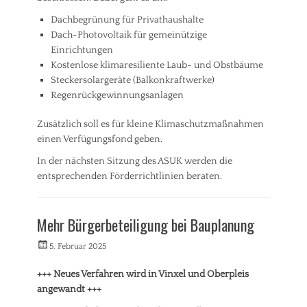
Dachbegrünung für Privathaushalte
Dach-Photovoltaik für gemeinützige
Einrichtungen
Kostenlose klimaresiliente Laub- und Obstbäume
Steckersolargeräte (Balkonkraftwerke)
Regenrückgewinnungsanlagen
Zusätzlich soll es für kleine Klimaschutzmaßnahmen
einen Verfügungsfond geben.
In der nächsten Sitzung des ASUK werden die
entsprechenden Förderrichtlinien beraten.
Kategorien
A
Mehr Bürgerbeteiligung bei Bauplanung
l
l
Veröffentlicht
Autorrwi
5. Februar 2025
g
am
e
+++ Neues Verfahren wird in Vinxel und Oberpleis
m
angewandt +++
e
i