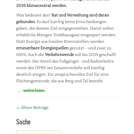
t
d
2035 klimaneutral werden.
t
t
Was bedeutet das?
Rat und Verwaltung sind daran
e
p
i
l
gebunden.
Es darf künftig keine Entscheidungen
l
a
geben, die diesem Ziel entgegenstehen. Damit sollen
u
n
erhebliche Mengen Treibhausgase eingespart werden.
n
u
Statt Energie aus fossilen Brennstoffen werden
g
n
erneuerbare Energiequellen
genutzt – und zwar zu
(
g
100%. Auch die
Verkehrswende
soll bis 2035 geschafft
F
,
r
werden. Der Anteil des Fußgänger- und Radverkehrs
T
a
a
sowie des ÖPNV am Gesamtverkehr soll künftig
k
l
deutlich steigen. Ein anspruchsvolles Ziel für eine
t
b
Flächengemeinde, die aus Berg und Tal besteht.
i
e
o
r
. . . weiterlesen
n
e
Kategorien
)
i
P
Beitrag-
Tags
c
←
Ältere Beiträge
r
h
B
Navigation
e
,
a
Suche
s
T
u
s
o
e
e
Suche