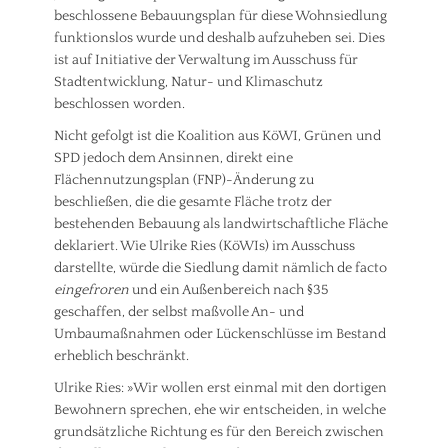
n
beschlossene Bebauungsplan für diese Wohnsiedlung
n
d
g
funktionslos wurde und deshalb aufzuheben sei. Dies
e
Tags
ist auf Initiative der Verwaltung im Ausschuss für
r
B
Stadtentwicklung, Natur- und Klimaschutz
,
a
T
beschlossen worden.
u
a
e
Nicht gefolgt ist die Koalition aus KöWI, Grünen und
l
n
SPD jedoch dem Ansinnen, direkt eine
b
,
e
Flächennutzungsplan (FNP)-Änderung zu
B
r
beschließen, die die gesamte Fläche trotz der
ü
e
bestehenden Bebauung als landwirtschaftliche Fläche
r
i
deklariert. Wie Ulrike Ries (KöWIs) im Ausschuss
g
c
e
darstellte, würde die Siedlung damit nämlich de facto
h
r
eingefroren
und ein Außenbereich nach §35
,
b
T
geschaffen, der selbst maßvolle An- und
e
o
Umbaumaßnahmen oder Lückenschlüsse im Bestand
t
u
erheblich beschränkt.
e
r
i
i
Ulrike Ries: »Wir wollen erst einmal mit den dortigen
l
s
Bewohnern sprechen, ehe wir entscheiden, in welche
i
m
grundsätzliche Richtung es für den Bereich zwischen
g
u