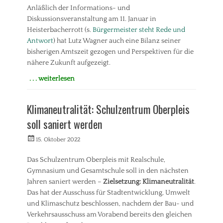
v
Anläßlich der Informations- und
e
Diskussionsveranstaltung am 11. Januar in
r
a
Heisterbacherrott (s.
Bürgermeister steht Rede und
n
Antwort
) hat Lutz Wagner auch eine Bilanz seiner
s
bisherigen Amtszeit gezogen und Perspektiven für die
t
nähere Zukunft aufgezeigt.
a
l
. . . weiterlesen
t
Kategorien
u
I
n
Klimaneutralität: Schulzentrum Oberpleis
n
g
f
soll saniert werden
Tags
o
A
v
Veröffentlicht
Autorrwi
15. Oktober 2022
l
e
am
t
r
Das Schulzentrum Oberpleis mit Realschule,
s
a
Gymnasium und Gesamtschule soll in den nächsten
t
n
a
Jahren saniert werden –
Zielsetzung: Klimaneutralität
.
s
d
Das hat der Ausschuss für Stadtentwicklung, Umwelt
t
t
und Klimaschutz beschlossen, nachdem der Bau- und
a
,
l
Verkehrsausschuss am Vorabend bereits den gleichen
B
t