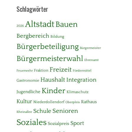
Schlagwörter
Altstadt
Bauen
2026
Bergbereich
Bildung
Bürgerbeteiligung
Bürgermeister
Bürgermeisterwahl
Ehrenamt
Freizeit
Fraktion
Feuerwehr
Fördermittel
Haushalt
Integration
Gastronomie
Kinder
Jugendliche
Klimaschutz
Kultur
Rathaus
Niederdollendorf
Oberpleis
Senioren
Schule
Rheinallee
Soziales
Sport
Sozialpreis