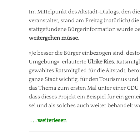
am
Im Mittelpunkt des Altstadt-Dialogs, den di
veranstaltet, stand am Freitag (natürlich) di
stattgefundene Bürgerinformation wurde be
weitergehen müsse
.
»Je besser die Bürger einbezogen sind, desto
Umgebung«, erläuterte
Ulrike Ries
, Ratsmitg
gewähltes Ratsmitglied für die Altstadt, bet
ganze Stadt wichtig, für den Tourismus und 
das Thema zum ersten Mal unter einer CDU g
dass dieses Projekt ein Beispiel für ein ge
sei und als solches auch weiter behandelt we
. . . weiterlesen
Kategorien
I