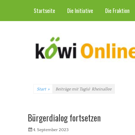
Header-Menü
Weiter
Startseite
Die Initiative
Die Fraktion
zum
Inhalt
Start
»
Beiträge mit Tag(s)
Rheinallee
Bürgerdialog fortsetzen
Veröffentlicht
Autorrwi
4. September 2023