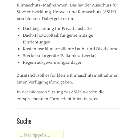
a
Klimaschutz-Maßnahmen. Das hat der Ausschuss für
n
Stadtentwicklung, Umwelt und Klimaschutz (ASUK)
s
beschlossen. Dabei geht es um:
t
a
Dachbegrünung für Privathaushalte
l
Dach-Photovoltaik für gemeinützige
t
Einrichtungen
u
Kostenlose klimaresiliente Laub- und Obstbäume
n
g
Steckersolargeräte (Balkonkraftwerke)
,
Regenrückgewinnungsanlagen
P
r
Zusätzlich soll es für kleine Klimaschutzmaßnahmen
e
einen Verfügungsfond geben.
s
s
In der nächsten Sitzung des ASUK werden die
e
entsprechenden Förderrichtlinien beraten.
m
i
Kategorien
t
A
Suche
t
l
e
l
i
g
Suche
l