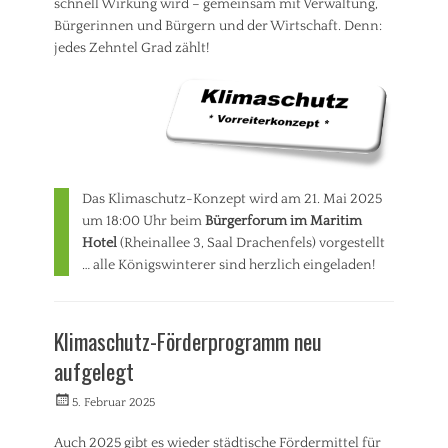
schnell Wirkung wird – gemeinsam mit Verwaltung,
Bürgerinnen und Bürgern und der Wirtschaft. Denn:
jedes Zehntel Grad zählt!
Das Klimaschutz-Konzept wird am 21. Mai 2025
um 18:00 Uhr beim
Bürgerforum im Maritim
Hotel
(Rheinallee 3, Saal Drachenfels) vorgestellt
… alle Königswinterer sind herzlich eingeladen!
Kategorien
I
Klimaschutz-Förderprogramm neu
n
f
aufgelegt
o
v
Veröffentlicht
Autorrwi
5. Februar 2025
e
am
r
Auch 2025 gibt es wieder städtische Fördermittel für