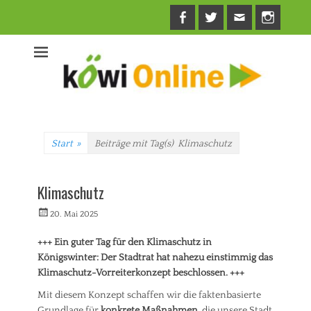
Facebook
Twitter
E-
Insta
Mail
Start
»
Beiträge mit Tag(s)
Klimaschutz
Klimaschutz
Veröffentlicht
Autorrwi
20. Mai 2025
am
+++ Ein guter Tag für den Klimaschutz in
Königswinter: Der Stadtrat hat nahezu einstimmig das
Klimaschutz-Vorreiterkonzept beschlossen. +++
Mit diesem Konzept schaffen wir die faktenbasierte
Grundlage für
konkrete Maßnahmen
, die unsere Stadt