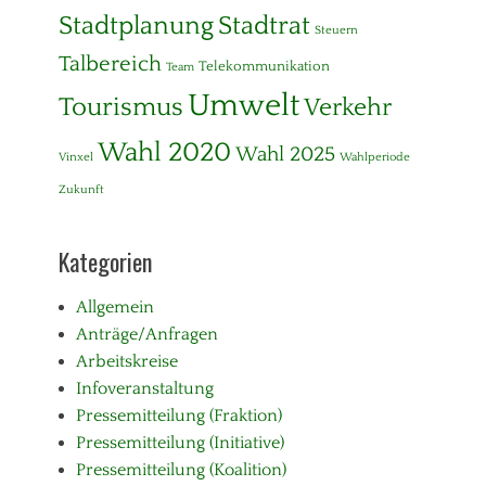
h
,
Stadtplanung
Stadtrat
u
Steuern
K
t
l
Talbereich
Telekommunikation
z
Team
i
m
Umwelt
Tourismus
Verkehr
a
s
Wahl 2020
Wahl 2025
c
Vinxel
Wahlperiode
h
Zukunft
u
t
z
Kategorien
Allgemein
Anträge/Anfragen
Arbeitskreise
Infoveranstaltung
Pressemitteilung (Fraktion)
Pressemitteilung (Initiative)
Pressemitteilung (Koalition)