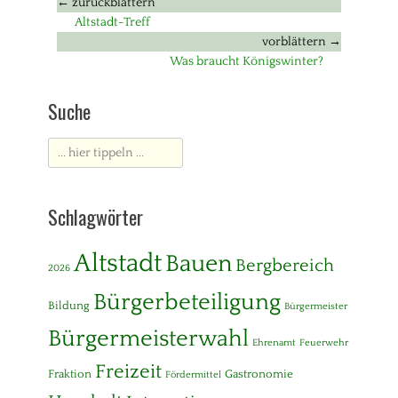
Beitragsnavigation
← zurückblättern
Vorheriger
Altstadt-Treff
Beitrag:
vorblättern →
Nächster
Was braucht Königswinter?
Beitrag:
Suche
Suche
nach:
Schlagwörter
Altstadt
Bauen
Bergbereich
2026
Bürgerbeteiligung
Bildung
Bürgermeister
Bürgermeisterwahl
Ehrenamt
Feuerwehr
Freizeit
Fraktion
Gastronomie
Fördermittel