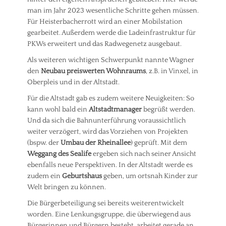
man im Jahr 2023 wesentliche Schritte gehen müssen.
Für Heisterbacherrott wird an einer Mobilstation
gearbeitet. Außerdem werde die Ladeinfrastruktur für
PKWs erweitert und das Radwegenetz ausgebaut.
Als weiteren wichtigen Schwerpunkt nannte Wagner
den
Neubau preiswerten Wohnraums
, z.B. in Vinxel, in
Oberpleis und in der Altstadt.
Für die Altstadt gab es zudem weitere Neuigkeiten: So
kann wohl bald ein
Altstadtmanager
begrüßt werden.
Und da sich die Bahnunterführung voraussichtlich
weiter verzögert, wird das Vorziehen von Projekten
(bspw. der
Umbau der Rheinallee
) geprüft. Mit dem
Weggang des Sealife
ergeben sich nach seiner Ansicht
ebenfalls neue Perspektiven. In der Altstadt werde es
zudem ein
Geburtshaus
geben, um ortsnah Kinder zur
Welt bringen zu können.
Die Bürgerbeteiligung sei bereits weiterentwickelt
worden. Eine Lenkungsgruppe, die überwiegend aus
Bürgerinnen und Bürgern besteht, arbeitet gerade an