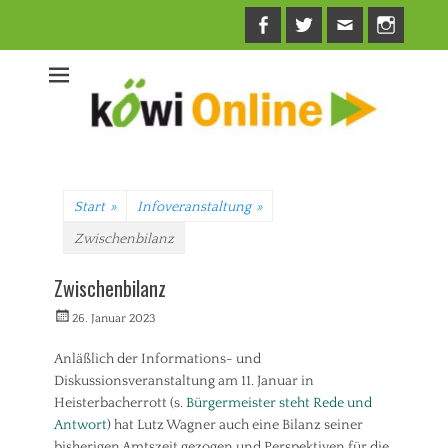
Facebook
Twitter
E-
Insta
Mail
Start
»
Infoveranstaltung
»
Zwischenbilanz
Zwischenbilanz
Veröffentlicht
Autorrwi
26. Januar 2023
am
Anläßlich der Informations- und
Diskussionsveranstaltung am 11. Januar in
Heisterbacherrott (s.
Bürgermeister steht Rede und
Antwort
) hat Lutz Wagner auch eine Bilanz seiner
bisherigen Amtszeit gezogen und Perspektiven für die