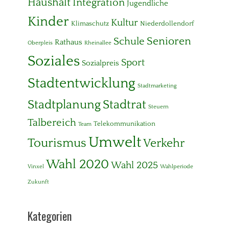
Haushalt
Integration
Jugendliche
Kinder
Kultur
Klimaschutz
Niederdollendorf
Senioren
Schule
Rathaus
Oberpleis
Rheinallee
Soziales
Sport
Sozialpreis
Stadtentwicklung
Stadtmarketing
Stadtplanung
Stadtrat
Steuern
Talbereich
Telekommunikation
Team
Umwelt
Tourismus
Verkehr
Wahl 2020
Wahl 2025
Vinxel
Wahlperiode
Zukunft
Kategorien