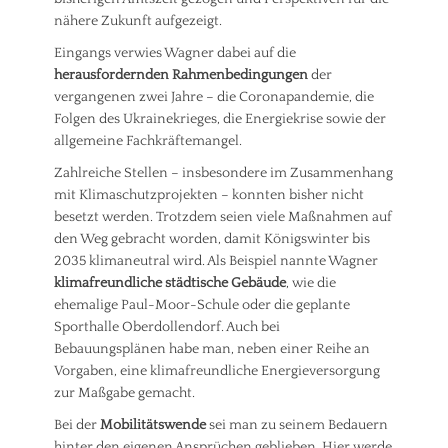
nähere Zukunft aufgezeigt.
Eingangs verwies Wagner dabei auf die
herausfordernden Rahmenbedingungen
der
vergangenen zwei Jahre – die Coronapandemie, die
Folgen des Ukrainekrieges, die Energiekrise sowie der
allgemeine Fachkräftemangel.
Zahlreiche Stellen – insbesondere im Zusammenhang
mit Klimaschutzprojekten – konnten bisher nicht
besetzt werden. Trotzdem seien viele Maßnahmen auf
den Weg gebracht worden, damit Königswinter bis
2035 klimaneutral wird. Als Beispiel nannte Wagner
klimafreundliche städtische Gebäude
, wie die
ehemalige Paul-Moor-Schule oder die geplante
Sporthalle Oberdollendorf. Auch bei
Bebauungsplänen habe man, neben einer Reihe an
Vorgaben, eine klimafreundliche Energieversorgung
zur Maßgabe gemacht.
Bei der
Mobilitätswende
sei man zu seinem Bedauern
hinter den eigenen Ansprüchen geblieben. Hier werde