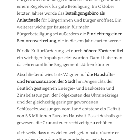
einem Regelwerk für gute Beteiligung. Im Oktober
letzten Jahres wurde das
Beteiligungsbüro als
Anlaufstelle
für Bürgerinnen und Bürger eröffnet. Ein
weiterer wichtiger Baustein für mehr
Bürgerbeteiligung sei außerdem die
Einrichtung einer
Seniorenvertretung
, die in diesem Jahr starten werde.
Für die Kulturförderung sei durch
höhere Fördermittel
ein wichtiger Impuls gesetzt worden. Damit habe man
das ehrenamtliche Engagement stärken können.
Abschließend wies Lutz Wagner auf
die Haushalts-
und Finanzsituation der Stadt
hin. Angesichts der
deutlich gestiegenen Energie- und Baukosten und
Zinsbelastungen, der Folgekosten des Ukrainekriegs
und der gleichzeitig geringer gewordenen
Schlüsselzuweisungen vom Land entstehe ein Defizit
von 5,6 Millionen Euro im Haushalt. Es sei deshalb gut
gewesen, die Grundsteuer rechtzeitig zu erhöhen.
»Ich weiß, dass dies vielen weh getan hat«, räumte er
ein, »aber ohne diese Steuererhöhung würde der