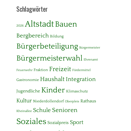
Schlagwörter
Altstadt
Bauen
2026
Bergbereich
Bildung
Bürgerbeteiligung
Bürgermeister
Bürgermeisterwahl
Ehrenamt
Freizeit
Fraktion
Feuerwehr
Fördermittel
Haushalt
Integration
Gastronomie
Kinder
Jugendliche
Klimaschutz
Kultur
Rathaus
Niederdollendorf
Oberpleis
Senioren
Schule
Rheinallee
Soziales
Sport
Sozialpreis