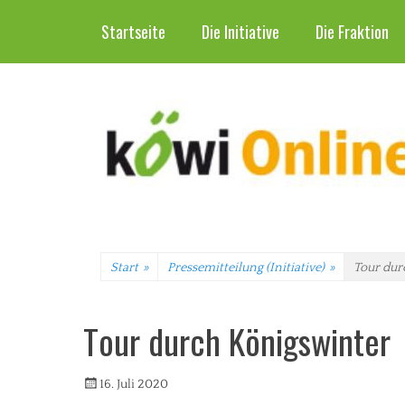
Header-Menü
Weiter
Startseite
Die Initiative
Die Fraktion
zum
Inhalt
Start
»
Pressemitteilung (Initiative)
»
Tour dur
Tour durch Königswinter
Veröffentlicht
Autorrwi
16. Juli 2020
am