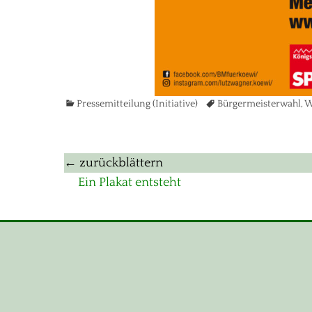
Kategorien
Tags
Pressemitteilung (Initiative)
Bürgermeisterwahl
,
W
Beitragsnavigation
← zurückblättern
Vorheriger
Ein Plakat entsteht
Beitrag: