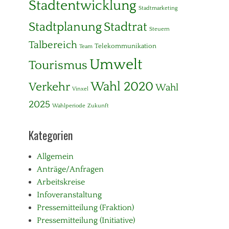
Stadtentwicklung
Stadtmarketing
Stadtplanung
Stadtrat
Steuern
Talbereich
Telekommunikation
Team
Umwelt
Tourismus
Wahl 2020
Verkehr
Wahl
Vinxel
2025
Wahlperiode
Zukunft
Kategorien
Allgemein
Anträge/Anfragen
Arbeitskreise
Infoveranstaltung
Pressemitteilung (Fraktion)
Pressemitteilung (Initiative)