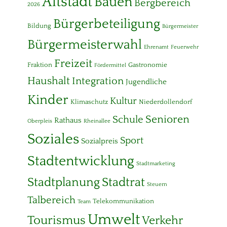
Altstadt
Bauen
Bergbereich
2026
Bürgerbeteiligung
Bildung
Bürgermeister
Bürgermeisterwahl
Ehrenamt
Feuerwehr
Freizeit
Fraktion
Gastronomie
Fördermittel
Haushalt
Integration
Jugendliche
Kinder
Kultur
Klimaschutz
Niederdollendorf
Senioren
Schule
Rathaus
Oberpleis
Rheinallee
Soziales
Sport
Sozialpreis
Stadtentwicklung
Stadtmarketing
Stadtplanung
Stadtrat
Steuern
Talbereich
Telekommunikation
Team
Umwelt
Tourismus
Verkehr