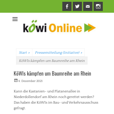
Facebook
Twitter
E-
Insta
Mail
Start
»
Pressemitteilung (Initiative)
»
KöWIs kämpfen um Baumreihe am Rhein
KöWIs kämpfen um Baumreihe am Rhein
Veröffentlicht
Autorrwi
4. Dezember 2021
am
Kann die Kastanien- und Platanenallee in
Niederdollendorf am Rhein noch gerettet werden?
Das haben die KöWIs im Bau- und Verkehrsausschuss
gefragt.