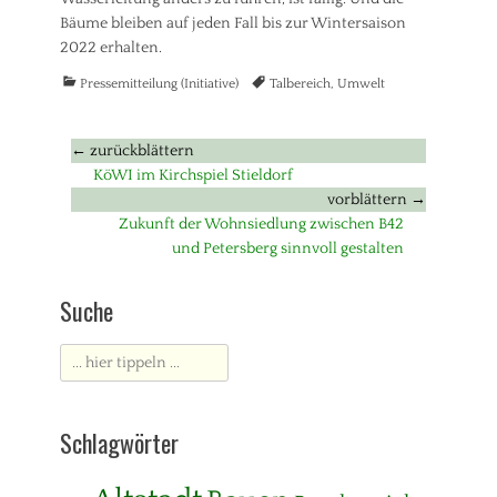
Bäume bleiben auf jeden Fall bis zur Wintersaison
2022 erhalten.
Kategorien
Tags
Pressemitteilung (Initiative)
Talbereich
,
Umwelt
Beitragsnavigation
← zurückblättern
Vorheriger
KöWI im Kirchspiel Stieldorf
Beitrag:
vorblättern →
Nächster
Zukunft der Wohnsiedlung zwischen B42
Beitrag:
und Petersberg sinnvoll gestalten
Suche
Suche
nach:
Schlagwörter