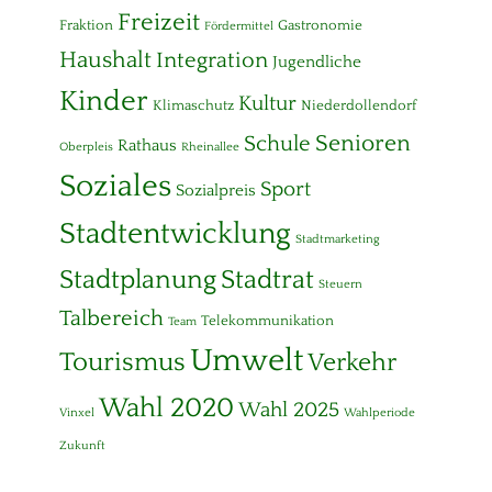
Freizeit
Fraktion
Gastronomie
Fördermittel
Haushalt
Integration
Jugendliche
Kinder
Kultur
Klimaschutz
Niederdollendorf
Senioren
Schule
Rathaus
Oberpleis
Rheinallee
Soziales
Sport
Sozialpreis
Stadtentwicklung
Stadtmarketing
Stadtplanung
Stadtrat
Steuern
Talbereich
Telekommunikation
Team
Umwelt
Tourismus
Verkehr
Wahl 2020
Wahl 2025
Vinxel
Wahlperiode
Zukunft