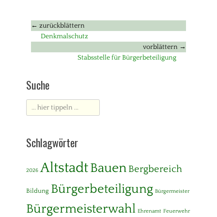
Beitragsnavigation
← zurückblättern
Vorheriger
Denkmalschutz
Beitrag:
vorblättern →
Nächster
Stabsstelle für Bürgerbeteiligung
Beitrag:
Suche
Suche
nach:
Schlagwörter
Altstadt
Bauen
Bergbereich
2026
Bürgerbeteiligung
Bildung
Bürgermeister
Bürgermeisterwahl
Ehrenamt
Feuerwehr