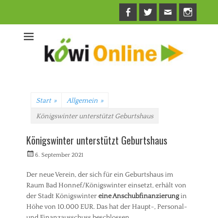
Facebook
Twitter
E-
Insta
Mail
Start
»
Allgemein
»
Königswinter unterstützt Geburtshaus
Königswinter unterstützt Geburtshaus
Veröffentlicht
Autorrwi
6. September 2021
am
Der neue Verein, der sich für ein Geburtshaus im
Raum Bad Honnef/Königswinter einsetzt, erhält von
der Stadt Königswinter
eine Anschubfinanzierung
in
Höhe von 10.000 EUR. Das hat der Haupt-, Personal-
und Finanzausschuss beschlossen.