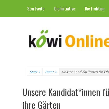
Header-Menü
Weiter
Startseite
Die Initiative
Die Fraktion
zum
Inhalt
Start
»
Event
»
Unsere Kandidat*innen für Obe
Unsere Kandidat*innen fü
ihre Gärten