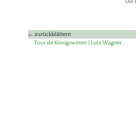
Die 
Beitragsnavigation
← zurückblättern
Vorheriger
Tour de Königswinter | Lutz Wagner
Beitrag: