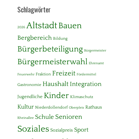
Schlagwörter
Altstadt
Bauen
2026
Bergbereich
Bildung
Bürgerbeteiligung
Bürgermeister
Bürgermeisterwahl
Ehrenamt
Freizeit
Fraktion
Feuerwehr
Fördermittel
Haushalt
Integration
Gastronomie
Kinder
Jugendliche
Klimaschutz
Kultur
Rathaus
Niederdollendorf
Oberpleis
Senioren
Schule
Rheinallee
Soziales
Sport
Sozialpreis