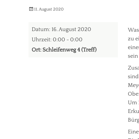
Veröffentlicht
Autorrwi
11. August 2020
am
Datum:
16. August 2020
Was
zu e
Uhrzeit:
0:00 - 0:00
eine
Ort:
Schleifenweg 4 (Treff)
sein
Zusa
sind
Meye
Ober
Um
Erk
Bürg
Eine