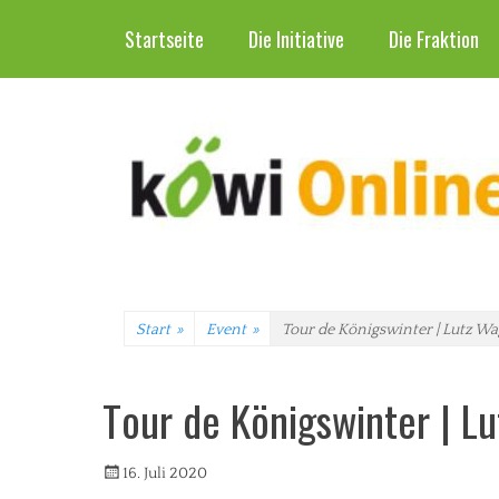
Header-Menü
Weiter
Startseite
Die Initiative
Die Fraktion
zum
Inhalt
Start
»
Event
»
Tour de Königswinter | Lutz W
Tour de Königswinter | L
Veröffentlicht
Autorrwi
16. Juli 2020
am