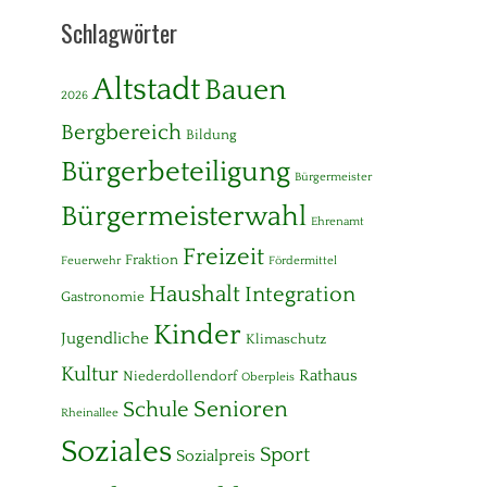
Schlagwörter
Altstadt
Bauen
2026
Bergbereich
Bildung
Bürgerbeteiligung
Bürgermeister
Bürgermeisterwahl
Ehrenamt
Freizeit
Fraktion
Feuerwehr
Fördermittel
Haushalt
Integration
Gastronomie
Kinder
Jugendliche
Klimaschutz
Kultur
Rathaus
Niederdollendorf
Oberpleis
Senioren
Schule
Rheinallee
Soziales
Sport
Sozialpreis