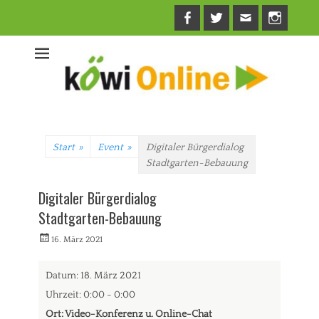
Facebook
Twitter
E-
Insta
Mail
Start
»
Event
»
Digitaler Bürgerdialog
Stadtgarten-Bebauung
Digitaler Bürgerdialog
Stadtgarten-Bebauung
Veröffentlicht
Autorrwi
16. März 2021
am
Datum:
18. März 2021
Uhrzeit:
0:00 - 0:00
Ort:
Video-Konferenz u. Online-Chat