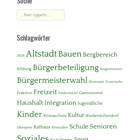
Suche
Suche
nach:
Schlagwörter
Altstadt
Bauen
Bergbereich
2026
Bürgerbeteiligung
Bildung
Bürgermeister
Bürgermeisterwahl
Ehrenamt
Feuerwehr
Freizeit
Fraktion
Gastronomie
Fördermittel
Haushalt
Integration
Jugendliche
Kinder
Kultur
Klimaschutz
Niederdollendorf
Senioren
Schule
Rathaus
Oberpleis
Rheinallee
Soziales
Sport
Sozialpreis