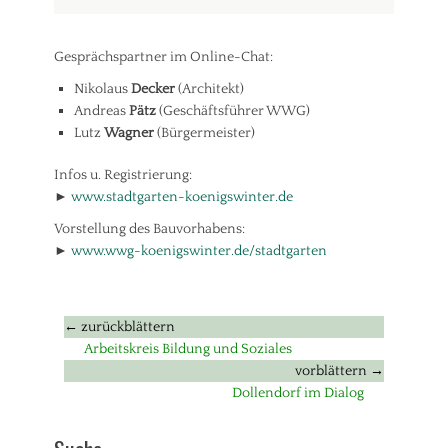
Gesprächspartner im Online-Chat:
Nikolaus
Decker
(Architekt)
Andreas
Pätz
(Geschäftsführer WWG)
Lutz
Wagner
(Bürgermeister)
Infos u. Registrierung:
►
www.stadtgarten-koenigswinter.de
Vorstellung des Bauvorhabens:
►
www.wwg-koenigswinter.de/stadtgarten
Beitragsnavigation
← zurückblättern
Vorheriger
Arbeitskreis Bildung und Soziales
Beitrag:
vorblättern →
Nächster
Dollendorf im Dialog
Beitrag: