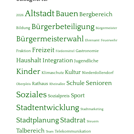
Altstadt
Bauen
Bergbereich
2026
Bürgerbeteiligung
Bildung
Bürgermeister
Bürgermeisterwahl
Ehrenamt
Feuerwehr
Freizeit
Fraktion
Gastronomie
Fördermittel
Haushalt
Integration
Jugendliche
Kinder
Kultur
Klimaschutz
Niederdollendorf
Senioren
Schule
Rathaus
Oberpleis
Rheinallee
Soziales
Sport
Sozialpreis
Stadtentwicklung
Stadtmarketing
Stadtplanung
Stadtrat
Steuern
Talbereich
Telekommunikation
Team