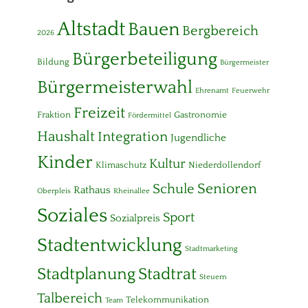
Altstadt
Bauen
Bergbereich
2026
Bürgerbeteiligung
Bildung
Bürgermeister
Bürgermeisterwahl
Ehrenamt
Feuerwehr
Freizeit
Fraktion
Gastronomie
Fördermittel
Haushalt
Integration
Jugendliche
Kinder
Kultur
Klimaschutz
Niederdollendorf
Senioren
Schule
Rathaus
Oberpleis
Rheinallee
Soziales
Sport
Sozialpreis
Stadtentwicklung
Stadtmarketing
Stadtplanung
Stadtrat
Steuern
Talbereich
Telekommunikation
Team