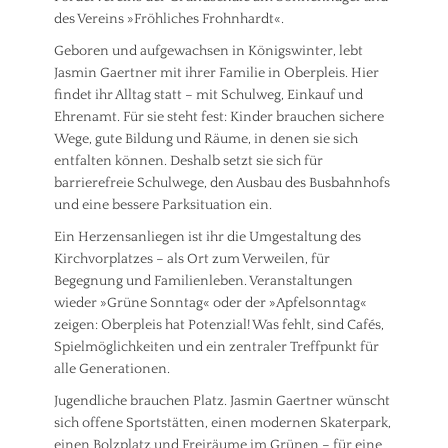
des Vereins »Fröhliches Frohnhardt«.
Geboren und aufgewachsen in Königswinter, lebt
Jasmin Gaertner mit ihrer Familie in Oberpleis. Hier
findet ihr Alltag statt – mit Schulweg, Einkauf und
Ehrenamt. Für sie steht fest: Kinder brauchen sichere
Wege, gute Bildung und Räume, in denen sie sich
entfalten können. Deshalb setzt sie sich für
barrierefreie Schulwege, den Ausbau des Busbahnhofs
und eine bessere Parksituation ein.
Ein Herzensanliegen ist ihr die Umgestaltung des
Kirchvorplatzes – als Ort zum Verweilen, für
Begegnung und Familienleben. Veranstaltungen
wieder »Grüne Sonntag« oder der »Apfelsonntag«
zeigen: Oberpleis hat Potenzial! Was fehlt, sind Cafés,
Spielmöglichkeiten und ein zentraler Treffpunkt für
alle Generationen.
Jugendliche brauchen Platz. Jasmin Gaertner wünscht
sich offene Sportstätten, einen modernen Skaterpark,
einen Bolzplatz und Freiräume im Grünen – für eine