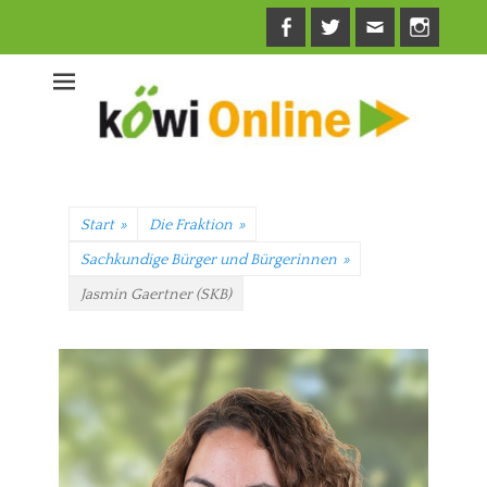
Facebook
Twitter
E-
Insta
Mail
Start
»
Die Fraktion
»
Sachkundige Bürger und Bürgerinnen
»
Jasmin Gaertner (SKB)