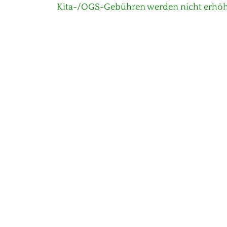
Vorheriger
Kita-/OGS-Gebühren werden nicht erhöh
Beitrag: