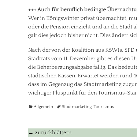
+++ Auch für beruflich bedingte Übernacht
Wer in Königswinter privat übernachtet, mu
oder die Pension einzieht und an die Stadt
galt dies jedoch bisher nicht. Dies ändert si
Nach der von der Koalition aus KöWIs, SPD
Stadtrats vom 11. Dezember gibt es diesen 
die Beherbergungsabgabe fällig. Das bedeute
städtischen Kassen. Erwartet werden rund 4
dass im Gegenzug das Stadtmarketing zugun
wichtiger Pluspunkt für den Tourismus-Sta
Kategorien
Tags
Allgemein
Stadtmarketing
,
Tourismus
Beitragsnavigation
← zurückblättern