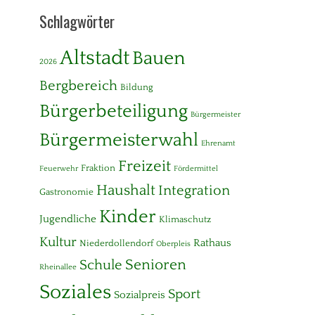
Schlagwörter
Altstadt
Bauen
2026
Bergbereich
Bildung
Bürgerbeteiligung
Bürgermeister
Bürgermeisterwahl
Ehrenamt
Freizeit
Fraktion
Feuerwehr
Fördermittel
Haushalt
Integration
Gastronomie
Kinder
Jugendliche
Klimaschutz
Kultur
Rathaus
Niederdollendorf
Oberpleis
Senioren
Schule
Rheinallee
Soziales
Sport
Sozialpreis