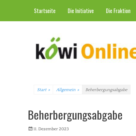
Header-Menü
Weiter
Startseite
Die Initiative
Die Fraktion
zum
Inhalt
Start
»
Allgemein
»
Beherbergungsabgabe
Beherbergungsabgabe
Veröffentlicht
Autorrwi
11. Dezember 2023
am