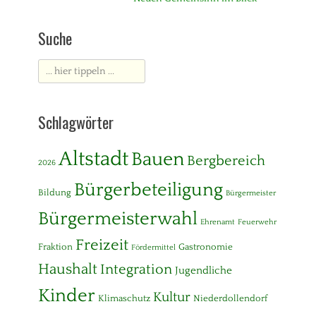
Beitrag:
Suche
Suche
nach:
Schlagwörter
Altstadt
Bauen
Bergbereich
2026
Bürgerbeteiligung
Bildung
Bürgermeister
Bürgermeisterwahl
Ehrenamt
Feuerwehr
Freizeit
Fraktion
Gastronomie
Fördermittel
Haushalt
Integration
Jugendliche
Kinder
Kultur
Klimaschutz
Niederdollendorf