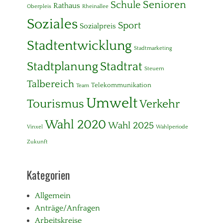
Senioren
Schule
Rathaus
Oberpleis
Rheinallee
Soziales
Sport
Sozialpreis
Stadtentwicklung
Stadtmarketing
Stadtplanung
Stadtrat
Steuern
Talbereich
Telekommunikation
Team
Umwelt
Tourismus
Verkehr
Wahl 2020
Wahl 2025
Vinxel
Wahlperiode
Zukunft
Kategorien
Allgemein
Anträge/Anfragen
Arbeitskreise