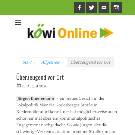
Facebook
Twitter
E-
Insta
Mail
Start
»
Allgemein
»
Überzeugend vor Ort
Überzeugend vor Ort
Veröffentlicht
Autorrwi
25. August 2020
am
Jürgen Koenemann
– ein neues Gesicht in der
Lokalpolitik. Wer die Godesberger Straße in
Niederdollendorf kennt, der hat möglicherweise auch
schon einmal über ein kommunalpolitisches
Engagement nachgedacht. So wie Jürgen, der die
schwierige Verkehrssituation in seiner Straße und an