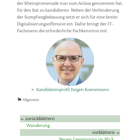
der Rheinpromenade nun zum Anlass genommen hat,
für den Rat zu kandidieren. Neben der Verhinderung
der Sumpfwegbebauung setzt er sich für eine breite
Digitalisierungsoffensive ein. Dafür bringt der IT-
Fachmann die erforderliche Fachkenntnis mit.
►
Kandidatenprofil Jürgen Koenemann
Kategorien
Allgemein
Beitragsnavigation
← zurückblättern
Vorheriger
Wanderung
Beitrag:
vorblättern →
Nächster
Neuen Gemeinsinn im Blick