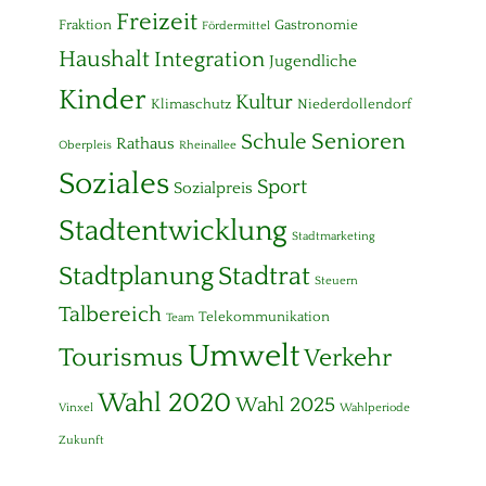
Freizeit
Fraktion
Gastronomie
Fördermittel
Haushalt
Integration
Jugendliche
Kinder
Kultur
Klimaschutz
Niederdollendorf
Senioren
Schule
Rathaus
Oberpleis
Rheinallee
Soziales
Sport
Sozialpreis
Stadtentwicklung
Stadtmarketing
Stadtplanung
Stadtrat
Steuern
Talbereich
Telekommunikation
Team
Umwelt
Tourismus
Verkehr
Wahl 2020
Wahl 2025
Vinxel
Wahlperiode
Zukunft