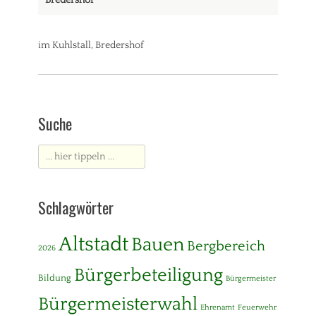
Bredershof
im Kuhlstall, Bredershof
Suche
Suche
nach:
Schlagwörter
Altstadt
Bauen
Bergbereich
2026
Bürgerbeteiligung
Bildung
Bürgermeister
Bürgermeisterwahl
Ehrenamt
Feuerwehr