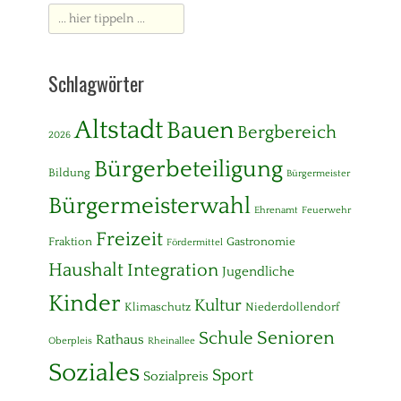
Suche
nach:
Schlagwörter
Altstadt
Bauen
Bergbereich
2026
Bürgerbeteiligung
Bildung
Bürgermeister
Bürgermeisterwahl
Ehrenamt
Feuerwehr
Freizeit
Fraktion
Gastronomie
Fördermittel
Haushalt
Integration
Jugendliche
Kinder
Kultur
Klimaschutz
Niederdollendorf
Senioren
Schule
Rathaus
Oberpleis
Rheinallee
Soziales
Sport
Sozialpreis