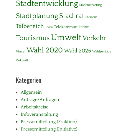
Stadtentwicklung
Stadtmarketing
Stadtplanung
Stadtrat
Steuern
Talbereich
Telekommunikation
Team
Umwelt
Tourismus
Verkehr
Wahl 2020
Wahl 2025
Vinxel
Wahlperiode
Zukunft
Kategorien
Allgemein
Anträge/Anfragen
Arbeitskreise
Infoveranstaltung
Pressemitteilung (Fraktion)
Pressemitteilung (Initiative)