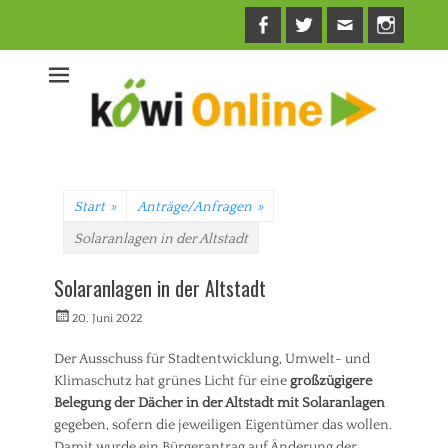
Facebook
Twitter
E-
Insta
Mail
Start
»
Anträge/Anfragen
»
Solaranlagen in der Altstadt
Solaranlagen in der Altstadt
Veröffentlicht
Autorrwi
20. Juni 2022
am
Der Ausschuss für Stadtentwicklung, Umwelt- und
Klimaschutz hat grünes Licht für eine
großzügigere
Belegung der Dächer in der Altstadt mit Solaranlagen
gegeben, sofern die jeweiligen Eigentümer das wollen.
Damit wurde ein Bürgerantrag auf Änderung der