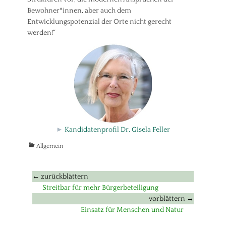
Bewohner*innen, aber auch dem
Entwicklungspotenzial der Orte nicht gerecht
werden!“
►
Kandidatenprofil Dr. Gisela Feller
Kategorien
Allgemein
Beitragsnavigation
← zurückblättern
Vorheriger
Streitbar für mehr Bürgerbeteiligung
Beitrag:
vorblättern →
Nächster
Einsatz für Menschen und Natur
Beitrag: