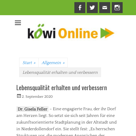
Facebook
Twitter
E-
Insta
Mail
Start
»
Allgemein
»
Lebensqualität erhalten und verbessern
Lebensqualität erhalten und verbessern
Veröffentlicht
Autorrwi
2. September 2020
am
Dr. Gisela Feller
– Eine engagierte Frau, der ihr Dorf
am Herzen liegt. So setzt sie sich seit Jahren für eine
zukunftsorientierte Stadtplanung in der Altstadt und
in Niederdollendorf ein. Sie stellt fest: „Es herrschen
Strukturen vor, die modernen Ansprüchen der