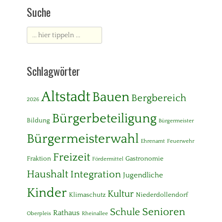
Suche
Suche
nach:
Schlagwörter
Altstadt
Bauen
Bergbereich
2026
Bürgerbeteiligung
Bildung
Bürgermeister
Bürgermeisterwahl
Ehrenamt
Feuerwehr
Freizeit
Fraktion
Gastronomie
Fördermittel
Haushalt
Integration
Jugendliche
Kinder
Kultur
Klimaschutz
Niederdollendorf
Senioren
Schule
Rathaus
Oberpleis
Rheinallee