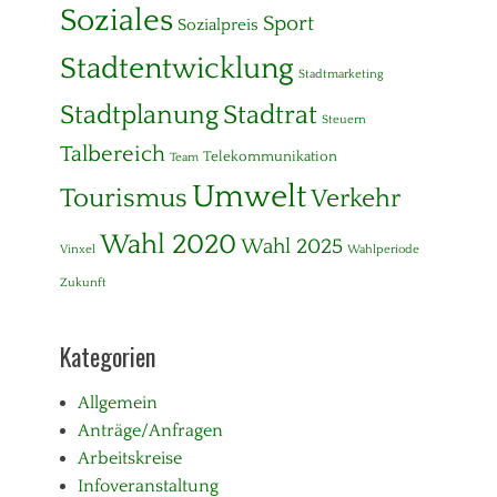
Soziales
Sport
Sozialpreis
Stadtentwicklung
Stadtmarketing
Stadtplanung
Stadtrat
Steuern
Talbereich
Telekommunikation
Team
Umwelt
Tourismus
Verkehr
Wahl 2020
Wahl 2025
Vinxel
Wahlperiode
Zukunft
Kategorien
Allgemein
Anträge/Anfragen
Arbeitskreise
Infoveranstaltung