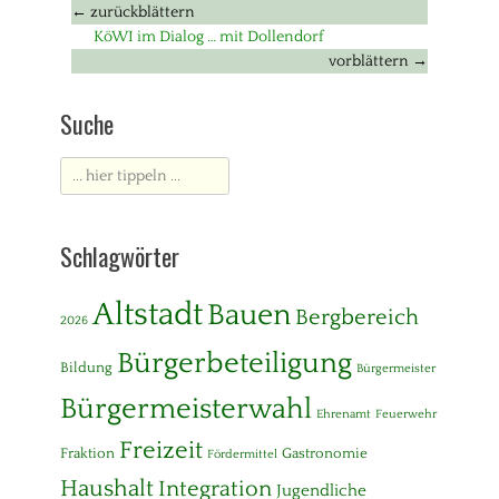
Beitragsnavigation
← zurückblättern
Vorheriger
KöWI im Dialog … mit Dollendorf
Beitrag:
vorblättern →
Nächster
Beitrag:
Suche
Suche
nach:
Schlagwörter
Altstadt
Bauen
Bergbereich
2026
Bürgerbeteiligung
Bildung
Bürgermeister
Bürgermeisterwahl
Ehrenamt
Feuerwehr
Freizeit
Fraktion
Gastronomie
Fördermittel
Haushalt
Integration
Jugendliche