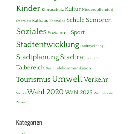
Kinder
Kultur
Klimaschutz
Niederdollendorf
Senioren
Schule
Rathaus
Oberpleis
Rheinallee
Soziales
Sport
Sozialpreis
Stadtentwicklung
Stadtmarketing
Stadtplanung
Stadtrat
Steuern
Talbereich
Telekommunikation
Team
Umwelt
Tourismus
Verkehr
Wahl 2020
Wahl 2025
Vinxel
Wahlperiode
Zukunft
Kategorien