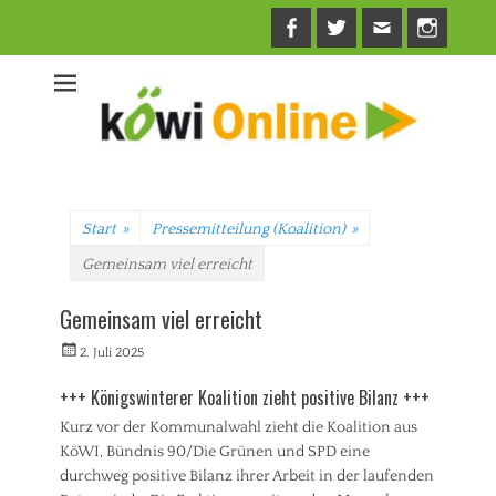
Facebook
Twitter
E-
Insta
Mail
Start
»
Pressemitteilung (Koalition)
»
Gemeinsam viel erreicht
Gemeinsam viel erreicht
Veröffentlicht
Autorrwi
2. Juli 2025
am
+++ Königswinterer Koalition zieht positive Bilanz +++
Kurz vor der Kommunalwahl zieht die Koalition aus
KöWI, Bündnis 90/Die Grünen und SPD eine
durchweg positive Bilanz ihrer Arbeit in der laufenden