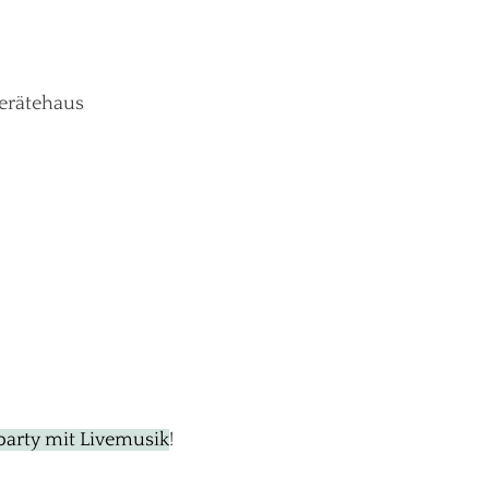
erätehaus
arty mit Livemusik
!