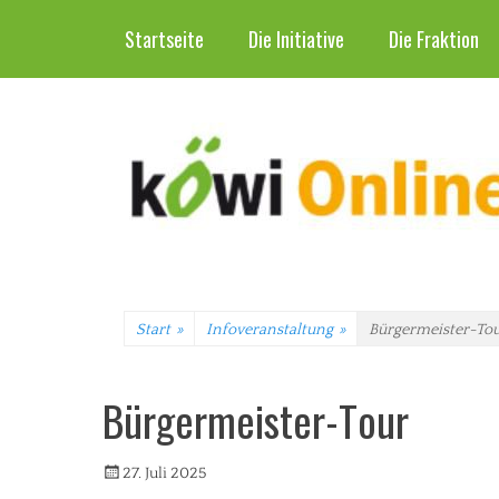
Header-Menü
Weiter
Startseite
Die Initiative
Die Fraktion
zum
Inhalt
Start
»
Infoveranstaltung
»
Bürgermeister-To
Bürgermeister-Tour
Veröffentlicht
Autorrwi
27. Juli 2025
am