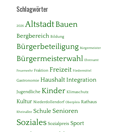
Schlagwörter
Altstadt
Bauen
2026
Bergbereich
Bildung
Bürgerbeteiligung
Bürgermeister
Bürgermeisterwahl
Ehrenamt
Freizeit
Fraktion
Feuerwehr
Fördermittel
Haushalt
Integration
Gastronomie
Kinder
Jugendliche
Klimaschutz
Kultur
Rathaus
Niederdollendorf
Oberpleis
Senioren
Schule
Rheinallee
Soziales
Sport
Sozialpreis