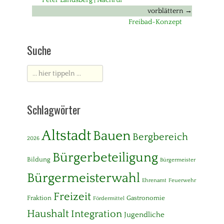
Beitrag:
vorblättern →
Nächster
Freibad-Konzept
Beitrag:
Suche
Suche
nach:
Schlagwörter
Altstadt
Bauen
Bergbereich
2026
Bürgerbeteiligung
Bildung
Bürgermeister
Bürgermeisterwahl
Ehrenamt
Feuerwehr
Freizeit
Fraktion
Gastronomie
Fördermittel
Haushalt
Integration
Jugendliche