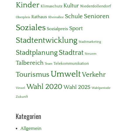
Kinder
Kultur
Klimaschutz
Niederdollendorf
Senioren
Schule
Rathaus
Oberpleis
Rheinallee
Soziales
Sport
Sozialpreis
Stadtentwicklung
Stadtmarketing
Stadtplanung
Stadtrat
Steuern
Talbereich
Telekommunikation
Team
Umwelt
Tourismus
Verkehr
Wahl 2020
Wahl 2025
Vinxel
Wahlperiode
Zukunft
Kategorien
Allgemein