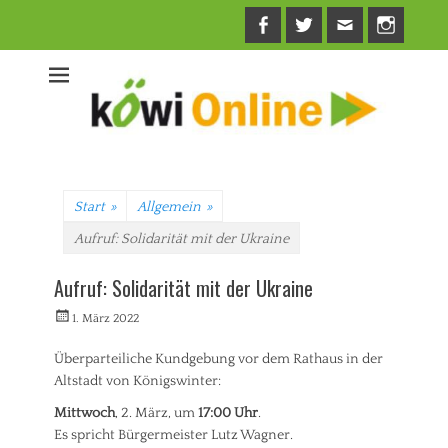
Facebook
Twitter
E-
Insta
Mail
Start
»
Allgemein
»
Aufruf: Solidarität mit der Ukraine
Aufruf: Solidarität mit der Ukraine
Veröffentlicht
Autorrwi
1. März 2022
am
Überparteiliche Kundgebung vor dem Rathaus in der
Altstadt von Königswinter:
Mittwoch
, 2. März, um
17:00 Uhr
.
Es spricht Bürgermeister Lutz Wagner.