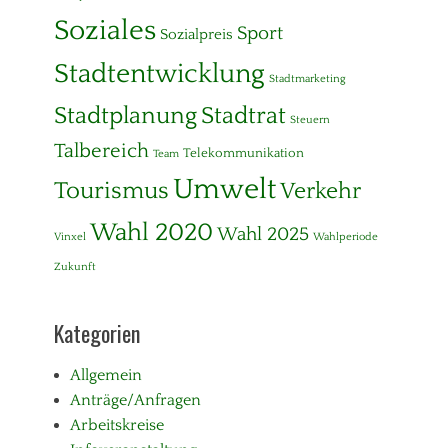
Soziales
Sport
Sozialpreis
Stadtentwicklung
Stadtmarketing
Stadtplanung
Stadtrat
Steuern
Talbereich
Telekommunikation
Team
Umwelt
Tourismus
Verkehr
Wahl 2020
Wahl 2025
Vinxel
Wahlperiode
Zukunft
Kategorien
Allgemein
Anträge/Anfragen
Arbeitskreise