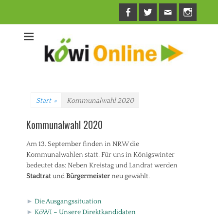
Facebook
Twitter
E-
Insta
Mail
Start
»
Kommunalwahl 2020
Kommunalwahl 2020
Am 13. September finden in NRW die
Kommunalwahlen statt. Für uns in Königswinter
bedeutet das: Neben Kreistag und Landrat werden
Stadtrat
und
Bürgermeister
neu gewählt.
►
Die Ausgangssituation
►
KöWI – Unsere Direktkandidaten