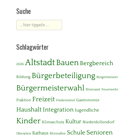
Suche
Suche
nach:
Schlagwörter
Altstadt
Bauen
Bergbereich
2026
Bürgerbeteiligung
Bildung
Bürgermeister
Bürgermeisterwahl
Ehrenamt
Feuerwehr
Freizeit
Fraktion
Gastronomie
Fördermittel
Haushalt
Integration
Jugendliche
Kinder
Kultur
Klimaschutz
Niederdollendorf
Senioren
Schule
Rathaus
Oberpleis
Rheinallee