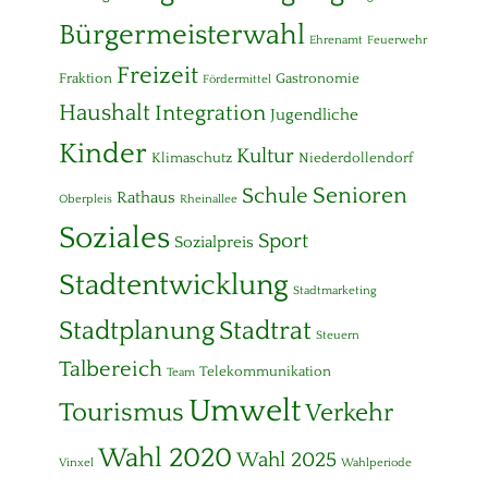
Bürgermeisterwahl
Ehrenamt
Feuerwehr
Freizeit
Fraktion
Gastronomie
Fördermittel
Haushalt
Integration
Jugendliche
Kinder
Kultur
Klimaschutz
Niederdollendorf
Senioren
Schule
Rathaus
Oberpleis
Rheinallee
Soziales
Sport
Sozialpreis
Stadtentwicklung
Stadtmarketing
Stadtplanung
Stadtrat
Steuern
Talbereich
Telekommunikation
Team
Umwelt
Tourismus
Verkehr
Wahl 2020
Wahl 2025
Vinxel
Wahlperiode