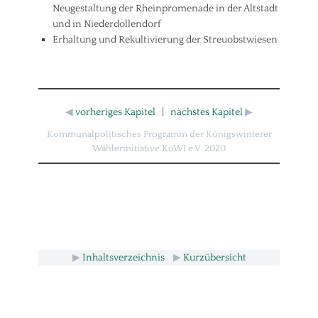
Neugestaltung der Rheinpromenade in der Altstadt
und in Niederdollendorf
Erhaltung und Rekultivierung der Streuobstwiesen
◀
vorheriges Kapitel
|
nächstes Kapitel
▶
Kommunalpolitisches Programm der Königswinterer
Wählerinitiative KöWI e.V. 2020
▶
Inhaltsverzeichnis
▶
Kurzübersicht