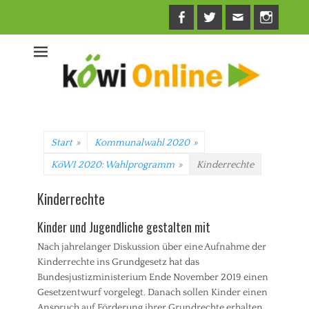
Facebook
Twitter
E-
Insta
Mail
Start
»
Kommunalwahl 2020
»
KöWI 2020: Wahlprogramm
»
Kinderrechte
Kinderrechte
Kinder und Jugendliche gestalten mit
Nach jahrelanger Diskussion über eine Aufnahme der
Kinderrechte ins Grundgesetz hat das
Bundesjustizministerium Ende November 2019 einen
Gesetzentwurf vorgelegt. Danach sollen Kinder einen
Anspruch auf Förderung ihrer Grundrechte erhalten,