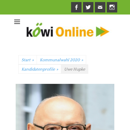
Facebook
Twitter
E-
Insta
Mail
Start
»
Kommunalwahl 2020
»
Kandidatenprofile
»
Uwe Hupke